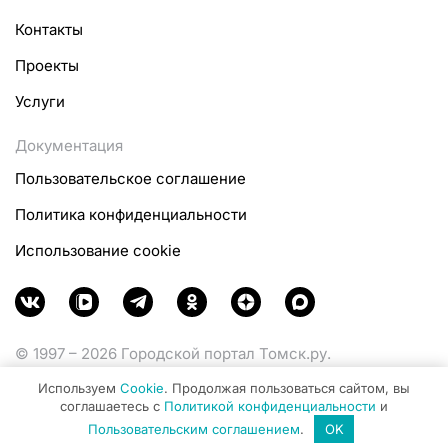
Контакты
Проекты
Услуги
Документация
Пользовательское соглашение
Политика конфиденциальности
Использование cookie
© 1997 – 2026 Городской портал Томск.ру.
Функционирует при финансовой поддержке
Используем
Cookie
. Продолжая пользоваться сайтом, вы
Министерства цифрового развития, связи и массовых
соглашаетесь с
Политикой конфиденциальности
и
коммуникаций Российской Федерации.
Пользовательским соглашением
.
OK