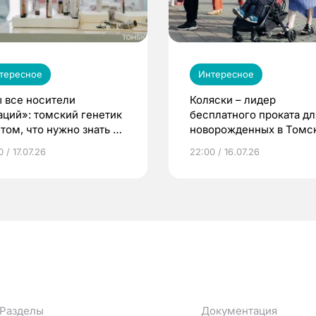
тересное
Интересное
 все носители
Коляски – лидер
аций»: томский генетик
бесплатного проката дл
том, что нужно знать до
новорожденных в Томск
еменности
Что еще берут родител
 / 17.07.26
22:00 / 16.07.26
Разделы
Документация