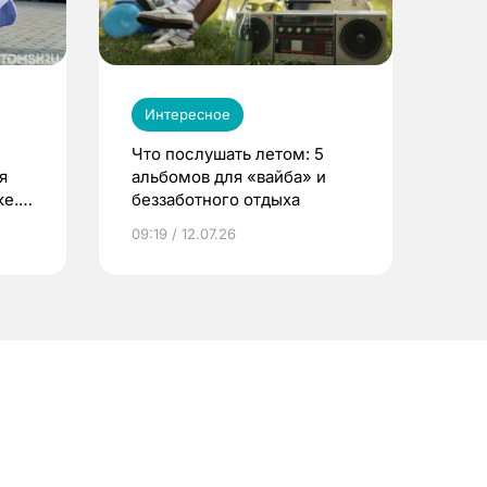
Интересное
Что послушать летом: 5
я
альбомов для «вайба» и
е.
беззаботного отдыха
и?
09:19 / 12.07.26