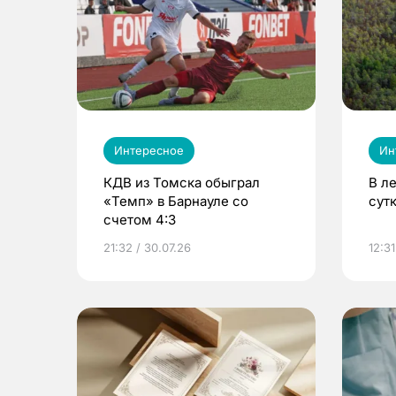
Интересное
Ин
КДВ из Томска обыграл
В л
«Темп» в Барнауле со
сут
счетом 4:3
21:32 / 30.07.26
12:31