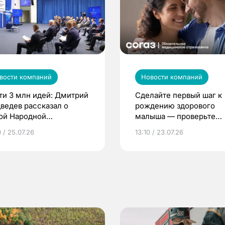
вости компаний
Новости компаний
ти 3 млн идей: Дмитрий
Сделайте первый шаг к
ведев рассказал о
рождению здорового
ой Народной
малыша — проверьте
грамме ЕР
репродуктивное здоров
 / 25.07.26
13:10 / 23.07.26
по ОМС!