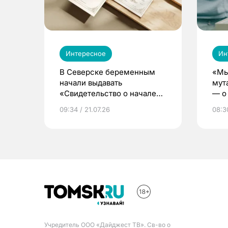
Интересное
Ин
В Северске беременным
«Мы
начали выдавать
мут
«Свидетельство о начале
— о 
жизни»
бер
09:34 / 21.07.26
08:30
Учредитель ООО «Дайджест ТВ». Св-во о