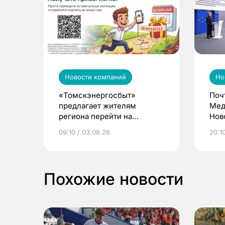
Новости компаний
Но
«Томскэнергосбыт»
Поч
предлагает жителям
Мед
региона перейти на
Нов
электронные квитанции и
про
09:10 / 03.08.26
20:10
выиграть призы
Похожие новости