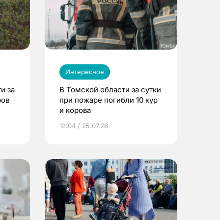
Интересное
и за
В Томской области за сутки
ров
при пожаре погибли 10 кур
и корова
12:04 / 25.07.26