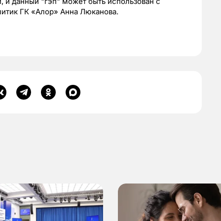
, и данный "гэп" может быть использован с
литик ГК «Алор» Анна Люканова.