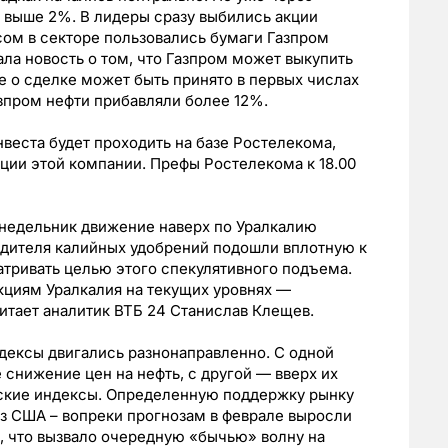
 выше 2%. В лидеры сразу выбились акции
ом в секторе пользовались бумаги Газпром
ала новость о том, что Газпром может выкупить
е о сделке может быть принято в первых числах
Газпром нефти прибавляли более 12%.
нвеста будет проходить на базе Ростелекома,
ции этой компании. Префы Ростелекома к 18.00
недельник движение наверх по Уралкалию
одителя калийных удобрений подошли вплотную к
тривать целью этого спекулятивного подъема.
кциям Уралкалия на текущих уровнях —
читает аналитик ВТБ 24 Станислав Клещев.
дексы двигались разнонаправленно. С одной
 снижение цен на нефть, с другой — вверх их
ские индексы. Определенную поддержку рынку
з США – вопреки прогнозам в феврале выросли
я, что вызвало очередную «бычью» волну на