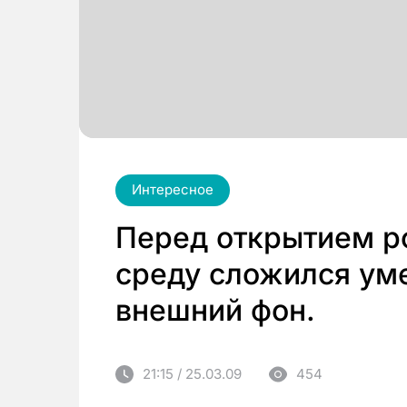
Интересное
Перед открытием р
среду сложился ум
внешний фон.
21:15 / 25.03.09
454