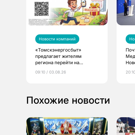
Новости компаний
Но
«Томскэнергосбыт»
Поч
предлагает жителям
Мед
региона перейти на
Нов
электронные квитанции и
про
09:10 / 03.08.26
20:10
выиграть призы
Похожие новости