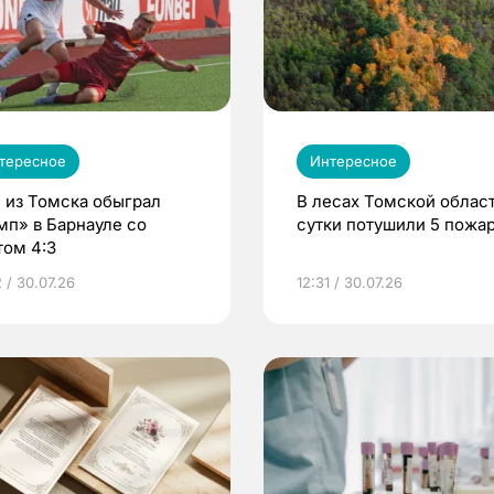
тересное
Интересное
 из Томска обыграл
В лесах Томской област
мп» в Барнауле со
сутки потушили 5 пожа
том 4:3
 / 30.07.26
12:31 / 30.07.26