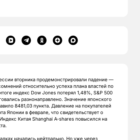
сессии вторника продемонстрировали падение —
сомнений относительно успеха плана властей по
 итоге индекс Dow Jones потерял 1,48%, S&P 500
говались разнонаправлено. Значение японского
тавило 8481,03 пункта. Давление на покупателей
та Японии в феврале, что свидетельствует о
декс Китая Shanghai A-shares повысился на
та.
адках начались нейтрально. Но уже через