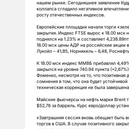
нашем рынке. Сегодняшнее заявление Куд
коллапса сгладило негативное впечатление
росту отечественных индексов.
Европейские площадки начали торги «зеле
закрытия. Индекс FTSE вырос к 18.00 мск н
поднялся на 1.23% и составляет 4,238.89пт.
18.00 мск цены АДР на российские акции в
Лукойл – 41,85, Норникель – 6,48, Роснефть 
К 18.00 мск индекс ММВБ прибавлял 4,49%
закрылся на уровне 740.94 пункта (+2,67%
Фоменко, несмотря на то, что позитивная 
сомнения в том, что она будет устойчивой 
техническая коррекция не была завершена
Майские фьючерсы на нефть марки Brent то
$52,76 за баррель. Курс евро/доллар устан
«Завтрашняя сессия вновь обещает быть во
торгов в США. В случае позитивного закры