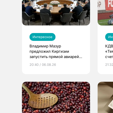
Интересное
Ин
Владимир Мазур
КДВ
предложил Киргизии
«Те
запустить прямой авиарейс
сче
из Томска
20:40 / 06.08.26
21:32