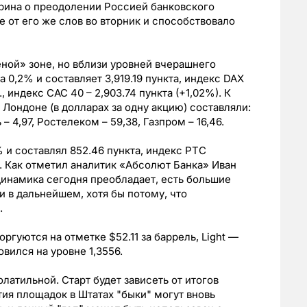
рина о преодолении Россией банковского
 от его же слов во вторник и способствовало
ной» зоне, но вблизи уровней вчерашнего
а 0,2% и составляет 3,919.19 пункта, индекс DAX
, индекс CAC 40 – 2,903.74 пункта (+1,02%). К
 Лондоне (в долларах за одну акцию) составляли:
– 4,97, Ростелеком – 59,38, Газпром – 16,46.
 и составлял 852.46 пункта, индекс РТС
). Как отметил аналитик «Абсолют Банка» Иван
динамика сегодня преобладает, есть большие
и в дальнейшем, хотя бы потому, что
.
ргуются на отметке $52.11 за баррель, Light —
овился на уровне 1,3556.
латильной. Старт будет зависеть от итогов
тия площадок в Штатах "быки" могут вновь