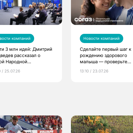
вости компаний
Новости компаний
ти 3 млн идей: Дмитрий
Сделайте первый шаг к
ведев рассказал о
рождению здорового
ой Народной
малыша — проверьте
грамме ЕР
репродуктивное здоров
 / 25.07.26
13:10 / 23.07.26
по ОМС!