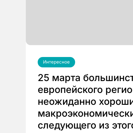
Интересное
25 марта большинс
европейского регио
неожиданно хорош
макроэкономически
следующего из это