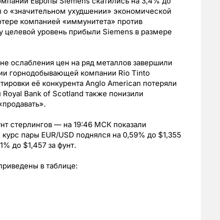
мпании Европы Siemens скатились на 3,4% до
авы о «значительном ухудшении» экономической
 потере компанией «иммунитета» против
зу целевой уровень прибыли Siemens в размере
не ослабления цен на ряд металлов завершили
кции горнодобывающей компании Rio Tinto
тировки её конкурента Anglo American потеряли
и Royal Bank of Scotland также понизили
«продавать».
нт стерлингов — на 19:46 МСК показали
 курс пары EUR/USD поднялся на 0,59% до $1,355
1% до $1,457 за фунт.
приведены в таблице: