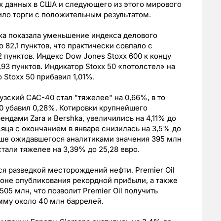
 данных в США и следующего из этого мирового
ило торги с положительным результатом.
ка показала уменьшение индекса делового
о 82,1 пунктов, что практически совпало с
пунктов. Индекс Dow Jones Stoxx 600 к концу
,93 пунктов. Индикатор Stoxx 50 «потолстел» на
 Stoxx 50 прибавил 1,01%.
зский CAC-40 стал "тяжелее" на 0,66%, в то
0 убавил 0,28%. Котировки крупнейшего
ендами Zara и Bershka, увеличились на 4,11% до
есяца с окончанием в январе снизилась на 3,5% до
выше ожидавшегося аналитиками значения 395 млн
тали тяжелее на 3,39% до 25,28 евро.
я разведкой месторождений нефти, Premier Oil
фоне опубликования рекордной прибыли, а также
505 млн, что позволит Premier Oil получить
мму около 40 млн баррелей.