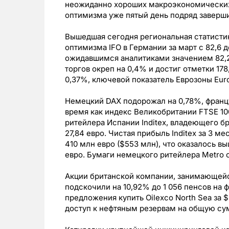
неожиданно хороших макроэкономических
оптимизма уже пятый день подряд заверш
Вышедшая сегодня региональная статисти
оптимизма IFO в Германии за март с 82,6 д
ожидавшимся аналитиками значением 82,2 
торгов окреп на 0,4% и достиг отметки 178
0,37%, ключевой показатель Еврозоны Euro
Немецкий DAX подорожал на 0,78%, францу
время как индекс Великобритании FTSE 10
ритейлера Испании Inditex, владеющего бр
27,84 евро. Чистая прибыль Inditex за 3 м
410 млн евро ($553 млн), что оказалось 
евро. Бумаги немецкого ритейлера Metro с
Акции британской компании, занимающейс
подскочили на 10,92% до 1 056 пенсов на 
предложения купить Oilexco North Sea за $
доступ к нефтяным резервам на общую су