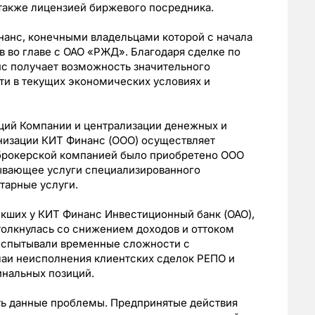
 также лицензией биржевого посредника.
нанс, конечными владельцами которой с начала
в во главе с ОАО «РЖД». Благодаря сделке по
с получает возможность значительного
и в текущих экономических условиях и
ций Компании и централизации денежных и
анизации КИТ Финанс (ООО) осуществляет
 брокерской компанией было приобретено ООО
ывающее услуги специализированного
итарные услуги.
никших у КИТ Финанс Инвестиционный банк (ОАО),
толкнулась со снижением доходов и оттоком
испытывали временные сложности с
аи неисполнения клиентских сделок РЕПО и
нальных позиций.
ть данные проблемы. Предпринятые действия