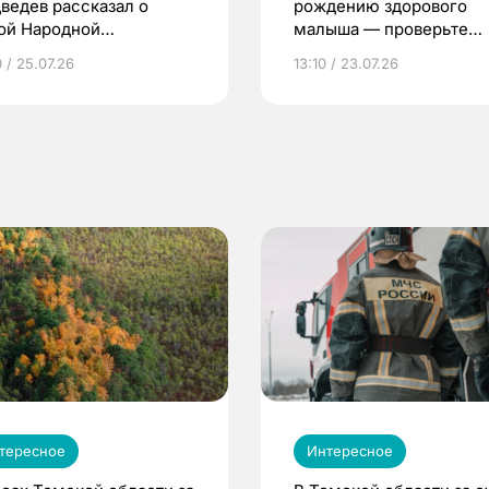
ведев рассказал о
рождению здорового
ой Народной
малыша — проверьте
грамме ЕР
репродуктивное здоров
 / 25.07.26
13:10 / 23.07.26
по ОМС!
тересное
Интересное