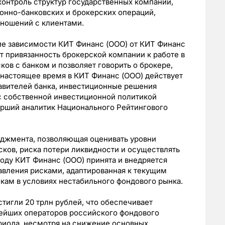
онтроль структур государственных компаний,
онно-банковских и брокерских операций,
тношений с клиентами.
е зависимости КИТ Финанс (ООО) от КИТ Финанс
т привязанность брокерской компании к работе в
ков с банком и позволяет говорить о брокере,
В настоящее время в КИТ Финанс (ООО) действует
авителей банка, инвестиционные решения
с собственной инвестиционной политикой
тарший аналитик Национального Рейтингового
джмента, позволяющая оценивать уровни
сков, риска потери ликвидности и осуществлять
году КИТ Финанс (ООО) принята и внедряется
авления рисками, адаптированная к текущим
кам в условиях нестабильного фондового рынка.
тигли 20 трлн рублей, что обеспечивает
ейших операторов российского фондового
риода, несмотря на снижение основных