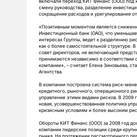
включали переход КИТ Финанс (ООО) под к
смену руководства, разделение инвестици
сокращение расходов и урегулирование о
«Позитивным моментом является снижени
Инвестиционный банк (ОАО), что уменьшае
интересах Группы, ведет к разделению рис
как о более самостоятельной структуре. 
совет директоров, не включающий предст
принимаются независимо в соответствии 
компании», – считает Елена Зиновьева, с
Агентства.
В компании построена система риск-мене
кредитного, рыночного, операционного ри
управление этими видами рисков. В 2009 
новая, усовершенствованная политика упр
кризисным условиям и более высоким рис
Обороты КИТ Финанс (ООО) за 2008 год дос
компании лидерские позиции среди крупн
рынка. На протяжении рассмотренного пе