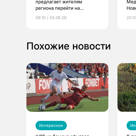
предлагает жителям
Мед
региона перейти на
Нов
электронные квитанции и
про
09:10 / 03.08.26
20:10
выиграть призы
Похожие новости
Интересное
Ин