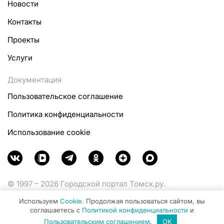
Новости
Контакты
Проекты
Услуги
Документация
Пользовательское соглашение
Политика конфиденциальности
Использование cookie
© 1997 – 2026 Городской портал Томск.ру.
Функционирует при финансовой поддержке
Используем
Cookie
. Продолжая пользоваться сайтом, вы
Министерства цифрового развития, связи и массовых
соглашаетесь с
Политикой конфиденциальности
и
коммуникаций Российской Федерации.
Пользовательским соглашением
.
OK