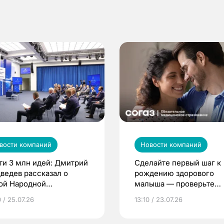
вости компаний
Новости компаний
ти 3 млн идей: Дмитрий
Сделайте первый шаг к
ведев рассказал о
рождению здорового
ой Народной
малыша — проверьте
грамме ЕР
репродуктивное здоров
 / 25.07.26
13:10 / 23.07.26
по ОМС!