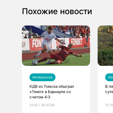
Похожие новости
Интересное
Ин
КДВ из Томска обыграл
В л
«Темп» в Барнауле со
сут
счетом 4:3
21:32 / 30.07.26
12:31