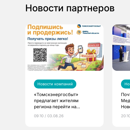
Новости партнеров
Новости компаний
Но
«Томскэнергосбыт»
Поч
предлагает жителям
Мед
региона перейти на
Нов
электронные квитанции и
про
09:10 / 03.08.26
20:10
выиграть призы