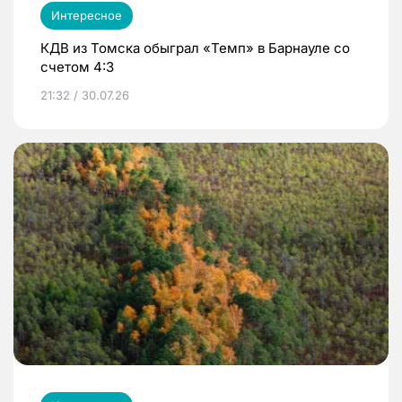
Интересное
КДВ из Томска обыграл «Темп» в Барнауле со
счетом 4:3
21:32 / 30.07.26