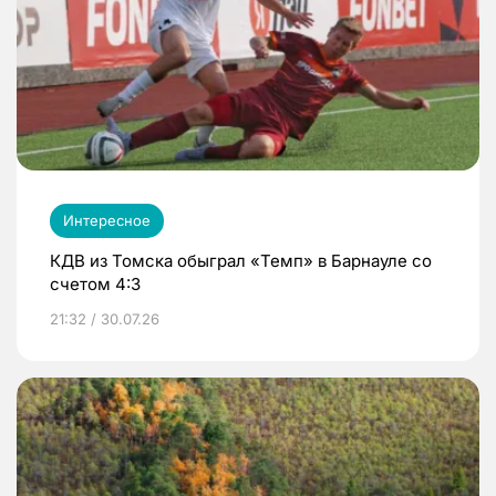
Интересное
КДВ из Томска обыграл «Темп» в Барнауле со
счетом 4:3
21:32 / 30.07.26