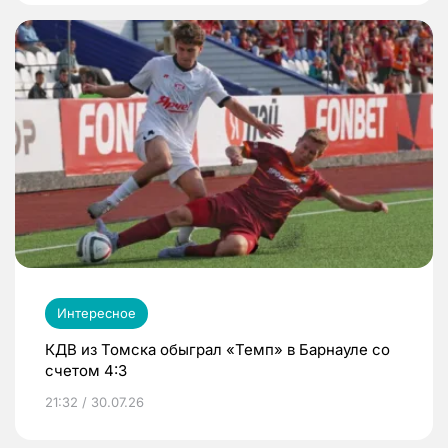
Интересное
КДВ из Томска обыграл «Темп» в Барнауле со
счетом 4:3
21:32 / 30.07.26