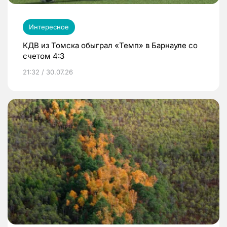
Интересное
КДВ из Томска обыграл «Темп» в Барнауле со
счетом 4:3
21:32 / 30.07.26