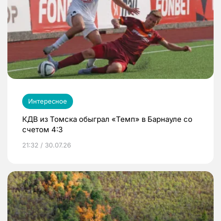
Интересное
КДВ из Томска обыграл «Темп» в Барнауле со
счетом 4:3
21:32 / 30.07.26