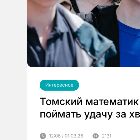
Интересное
Томский математик 
поймать удачу за х
12:06 / 01.03.26
2131