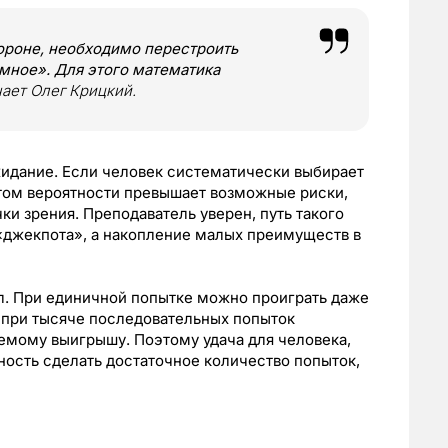
тороне, необходимо перестроить
мное». Для этого математика
чает Олег Крицкий.
идание. Если человек систематически выбирает
етом вероятности превышает возможные риски,
ки зрения. Преподаватель уверен, путь такого
«джекпота», а накопление малых преимуществ в
л. При единичной попытке можно проиграть даже
 при тысяче последовательных попыток
емому выигрышу. Поэтому удача для человека,
ность сделать достаточное количество попыток,