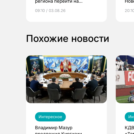
региона перейти на
Нов
электронные квитанции и
про
09:10 / 03.08.26
20:10
выиграть призы
Похожие новости
Интересное
Ин
Владимир Мазур
КДВ
предложил Киргизии
«Те