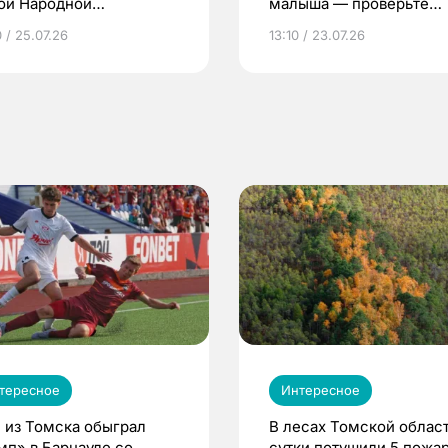
ой Народной
малыша — проверьте
грамме ЕР
репродуктивное здоров
 / 25.07.26
13:10 / 23.07.26
по ОМС!
тересное
Интересное
 из Томска обыграл
В лесах Томской област
мп» в Барнауле со
сутки потушили 5 пожа