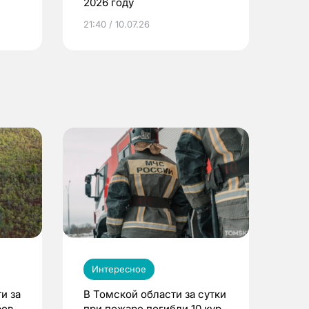
2026 году
ье
21:40 / 10.07.26
Интересное
и за
В Томской области за сутки
ров
при пожаре погибли 10 кур