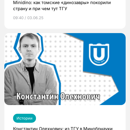
Minidino: как томские «динозавры» покорили
страну и при чем тут ТГУ
09:40 / 03.06.25
Истории
Константин Олехнович: из ТГУ в Минобрнауки