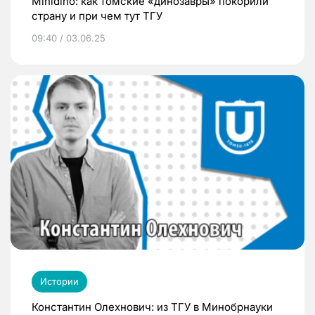
Minidino: как томские «динозавры» покорили
страну и при чем тут ТГУ
09:40 / 03.06.25
Истории
Константин Олехнович: из ТГУ в Минобрнауки