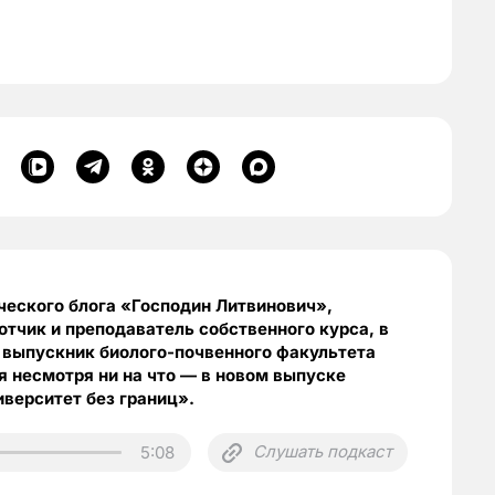
ческого блога «Господин Литвинович»,
тчик и преподаватель собственного курса, в
 выпускник биолого-почвенного факультета
бя несмотря ни на что — в новом выпуске
иверситет без границ».
Слушать подкаст
5:08