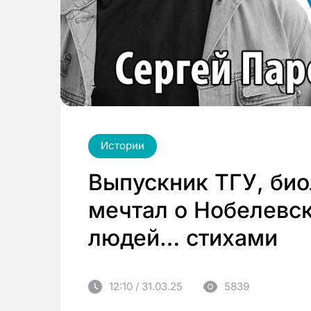
Истории
Выпускник ТГУ, био
мечтал о Нобелевск
людей… стихами
12:10 / 31.03.25
5839