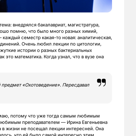
тема: внедрялся бакалавриат, магистратура,
ошо помню, что было много разных химий,
каждый семестр какая-то новая: аналитическая,
динений. Очень любил лекции по цитологии,
жуткие истории о разных бактериальных
к это математика. Когда узнал, что в вузе она
 предмет «Охотоведение». Пересдавал
нимаю, потому что уже тогда самым любимым
 любимым преподавателем — Ирина Евгеньевна
а в жизни не посещал лекции интересней. Она
алось, что ей было самой интересно этим