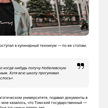
поступал в кулинарный техникум — по ее стопам.
что когда-нибудь получу Нобелевскую
мым. Хотя всю школу прогуливал.
ослось
».
агогическом университете, подавал документы в
: мне казалось, что Томский государственный —
был тут целых девять лет.