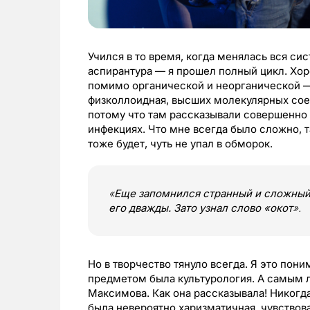
Учился в то время, когда менялась вся сис
аспирантура — я прошел полный цикл. Хор
помимо органической и неорганической — 
физколлоидная, высших молекулярных сое
потому что там рассказывали совершенно 
инфекциях. Что мне всегда было сложно, та
тоже будет, чуть не упал в обморок.
«
Еще запомнился странный и сложный
его дважды. Зато узнал слово «окот
».
Но в творчество тянуло всегда. Я это по
предметом была культурология. А самым
Максимова. Как она рассказывала! Никогд
была невероятно харизматичная, чувствов