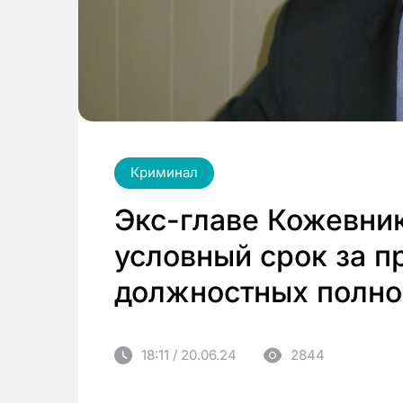
Криминал
Экс-главе Кожевник
условный срок за 
должностных полн
18:11 / 20.06.24
2844