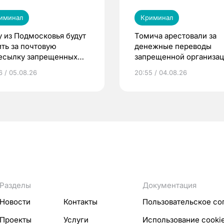
иминал
Криминал
у из Подмосковья будут
Томича арестовали за
ить за почтовую
денежные переводы
есылку запрещенных
запрещенной организа
еств в Томск
6 / 05.08.26
20:55 / 04.08.26
Разделы
Документация
Новости
Контакты
Пользовательское со
Проекты
Услуги
Использование cooki