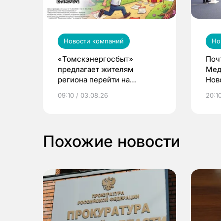
Новости компаний
Но
«Томскэнергосбыт»
Поч
предлагает жителям
Мед
региона перейти на
Нов
электронные квитанции и
про
09:10 / 03.08.26
20:10
выиграть призы
Похожие новости