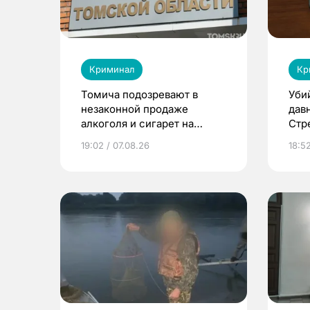
Криминал
Кр
Томича подозревают в
Уби
незаконной продаже
дав
алкоголя и сигарет на
Стр
сумму более 2,9 млн
оку
19:02 / 07.08.26
18:5
рублей