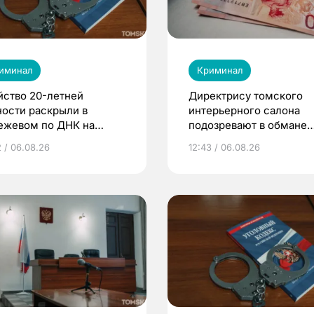
иминал
Криминал
йство 20-летней
Директрису томского
ности раскрыли в
интерьерного салона
ежевом по ДНК на
подозревают в обмане
рке
клиентов на 4 млн рубл
2 / 06.08.26
12:43 / 06.08.26