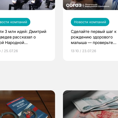
вости компаний
Новости компаний
ти 3 млн идей: Дмитрий
Сделайте первый шаг к
ведев рассказал о
рождению здорового
ой Народной
малыша — проверьте
грамме ЕР
репродуктивное здоров
 / 25.07.26
13:10 / 23.07.26
по ОМС!