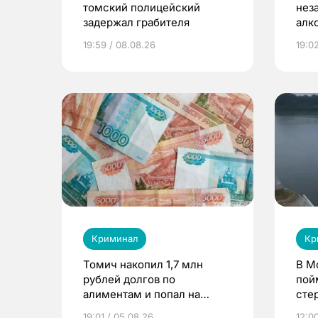
томский полицейский
нез
задержал грабителя
алк
сум
19:59 / 08.08.26
19:02
руб
Криминал
Кр
Томич накопил 1,7 млн
В М
рублей долгов по
пой
алиментам и попал на
сте
принудительные работы
19:01 / 05.08.26
12:0