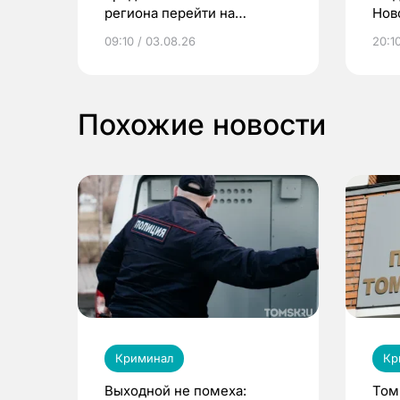
региона перейти на
Нов
электронные квитанции и
про
09:10 / 03.08.26
20:10
выиграть призы
Похожие новости
Криминал
Кр
Выходной не помеха:
Том