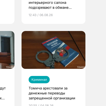
интерьерного салона
подозревают в обмане
клиентов на 4 млн рублей
12:43 / 06.08.26
Криминал
дут
Томича арестовали за
денежные переводы
х
запрещенной организации
20:55 / 04.08.26