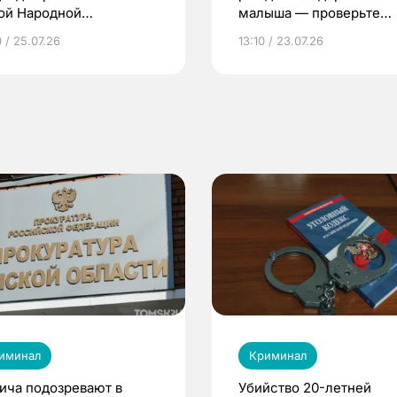
ой Народной
малыша — проверьте
грамме ЕР
репродуктивное здоров
 / 25.07.26
13:10 / 23.07.26
по ОМС!
иминал
Криминал
ича подозревают в
Убийство 20-летней