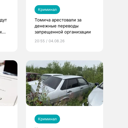
Криминал
дут
Томича арестовали за
денежные переводы
х
запрещенной организации
20:55 / 04.08.26
Криминал