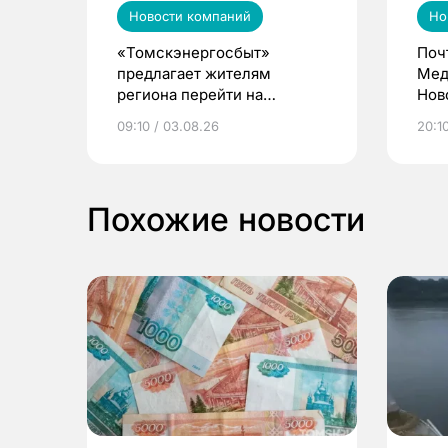
Новости компаний
Но
«Томскэнергосбыт»
Поч
предлагает жителям
Мед
региона перейти на
Нов
электронные квитанции и
про
09:10 / 03.08.26
20:10
выиграть призы
Похожие новости