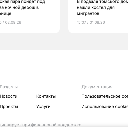
ская пара пойдет под
В подвале томского до
 за ночной дебош в
нашли хостел для
ьнице
мигрантов
0 / 02.08.26
15:07 / 01.08.26
Разделы
Документация
Новости
Контакты
Пользовательское со
Проекты
Услуги
Использование cooki
кционирует при финансовой поддержке