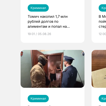
Криминал
Кр
Томич накопил 1,7 млн
В М
рублей долгов по
пой
алиментам и попал на
сте
принудительные работы
19:01 / 05.08.26
12:0
Криминал
Кр