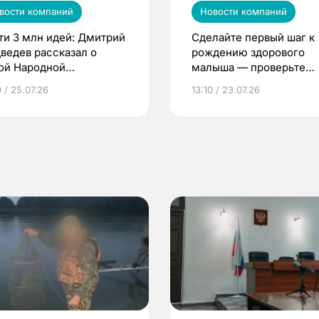
вости компаний
Новости компаний
ти 3 млн идей: Дмитрий
Сделайте первый шаг к
ведев рассказал о
рождению здорового
ой Народной
малыша — проверьте
грамме ЕР
репродуктивное здоров
 / 25.07.26
13:10 / 23.07.26
по ОМС!