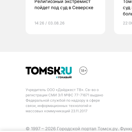
Религиозный экстремист
Том
пойдет под суд в Северске
суд
бол
14:26 / 03.08.26
22:0
Учредитель ООО «Дайджест ТВ». Св-во о
регистрации СМИ ЭЛ №ФС 77-71671 выдано
Федеральной службой по надзору в сфере
связи, информационных технологий и
массовых коммуникаций 23.11.2017
© 1997 – 2026 Городской портал Томск.ру. Фун