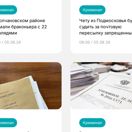
иминал
Криминал
олчановском районе
Чету из Подмосковья бу
мали браконьера с 22
судить за почтовую
рлядями
пересылку запрещенны
веществ в Томск
0 / 05.08.26
08:06 / 05.08.26
иминал
Криминал