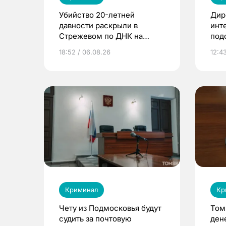
Убийство 20-летней
Дир
давности раскрыли в
инт
Стрежевом по ДНК на
под
окурке
кли
18:52 / 06.08.26
12:4
Криминал
Кр
Чету из Подмосковья будут
Том
судить за почтовую
ден