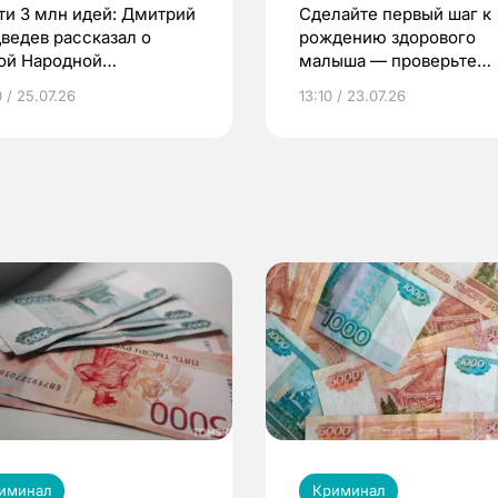
ти 3 млн идей: Дмитрий
Сделайте первый шаг к
ведев рассказал о
рождению здорового
ой Народной
малыша — проверьте
грамме ЕР
репродуктивное здоров
 / 25.07.26
13:10 / 23.07.26
по ОМС!
иминал
Криминал