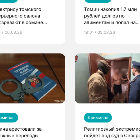
ектрису томского
Томич накопил 1,7 млн
ерьерного салона
рублей долгов по
озревают в обмане
алиментам и попал на
ентов на 4 млн рублей
принудительные работ
3 / 06.08.26
19:01 / 05.08.26
иминал
Криминал
ича арестовали за
Религиозный экстреми
ежные переводы
пойдет под суд в Север