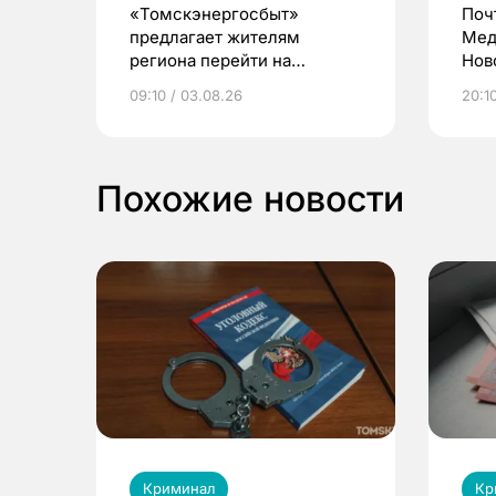
«Томскэнергосбыт»
Поч
предлагает жителям
Мед
региона перейти на
Нов
электронные квитанции и
про
09:10 / 03.08.26
20:10
выиграть призы
Похожие новости
Криминал
Кр