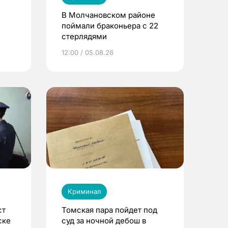
В Молчановском районе
поймали браконьера с 22
стерлядями
ы
12:00 / 05.08.26
Криминал
ст
Томская пара пойдет под
ске
суд за ночной дебош в