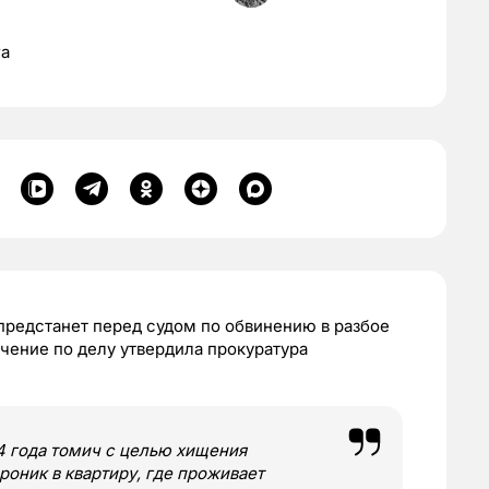
га
предстанет перед судом по обвинению в разбое
лючение по делу утвердила прокуратура
4 года томич с целью хищения
оник в квартиру, где проживает