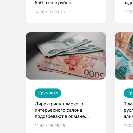
550 тысяч рубле
зад
14:36 / 09.08.26
19:5
Криминал
Кр
Директрису томского
Том
интерьерного салона
руб
подозревают в обмане
али
клиентов на 4 млн рублей
при
12:43 / 06.08.26
19:01