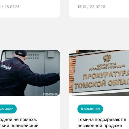
грамме ЕР
репродуктивное здоров
 / 25.07.26
13:10 / 23.07.26
по ОМС!
иминал
Криминал
одной не помеха:
Томича подозревают в
ский полицейский
незаконной продаже