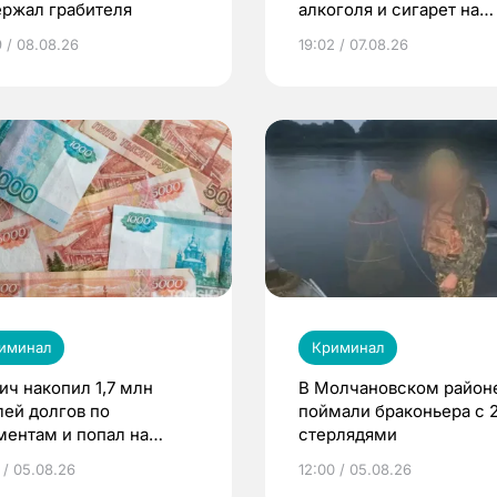
ержал грабителя
алкоголя и сигарет на
сумму более 2,9 млн
9 / 08.08.26
19:02 / 07.08.26
рублей
иминал
Криминал
ич накопил 1,7 млн
В Молчановском район
лей долгов по
поймали браконьера с 
ментам и попал на
стерлядями
нудительные работы
 / 05.08.26
12:00 / 05.08.26