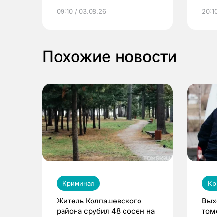
электронные квитанции и
про
09:10 / 03.08.26
20:10
выиграть призы
Похожие новости
Криминал
Кр
Житель Колпашевского
Вых
района срубил 48 сосен на
том