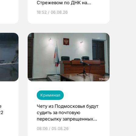
Стрежевом по ДНК на
окурке
18:52 / 06.08.26
Криминал
е
Чету из Подмосковья будут
22
судить за почтовую
пересылку запрещенных
веществ в Томск
08:06 / 05.08.26