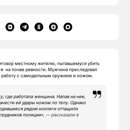
иговор местному жителю, пытавшемуся убить
ся на почве ревности. Мужчина преследовал
на работу с самодельным оружием и ножом.
, где работала женщина. Напав на нее,
анести ей удары ножом по телу. Однако
ходившиеся рядом коллеги оттащили
отрудников полиции
», — рассказали в