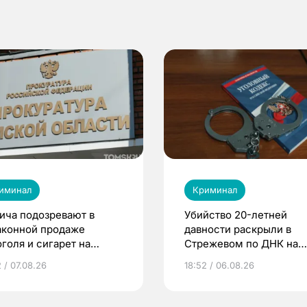
иминал
Криминал
ича подозревают в
Убийство 20-летней
аконной продаже
давности раскрыли в
оголя и сигарет на
Стрежевом по ДНК на
му более 2,9 млн
окурке
 / 07.08.26
18:52 / 06.08.26
лей