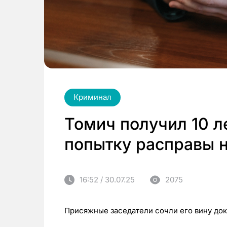
Криминал
Томич получил 10 л
попытку расправы 
16:52 / 30.07.25
2075
Присяжные заседатели сочли его вину до