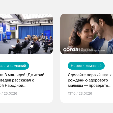
вости компаний
Новости компаний
ти 3 млн идей: Дмитрий
Сделайте первый шаг к
ведев рассказал о
рождению здорового
ой Народной
малыша — проверьте
грамме ЕР
репродуктивное здоров
 / 25.07.26
13:10 / 23.07.26
по ОМС!