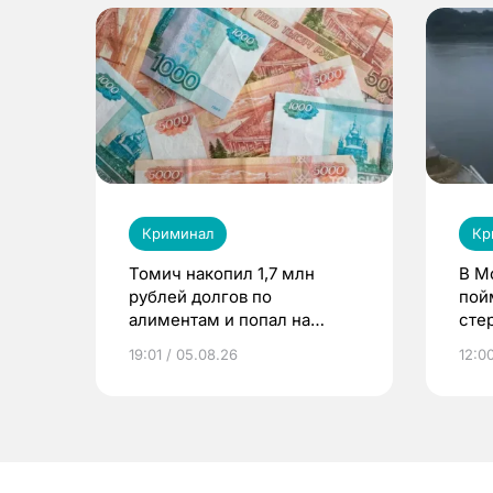
Криминал
Кр
Томич накопил 1,7 млн
В М
рублей долгов по
пой
алиментам и попал на
сте
принудительные работы
19:01 / 05.08.26
12:0