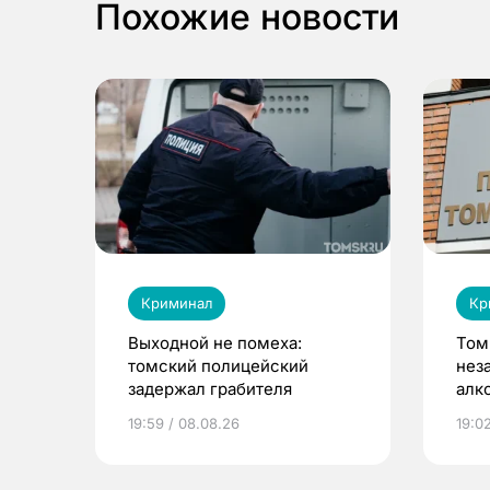
Похожие новости
Криминал
Кр
Выходной не помеха:
Том
томский полицейский
нез
задержал грабителя
алк
сум
19:59 / 08.08.26
19:02
руб