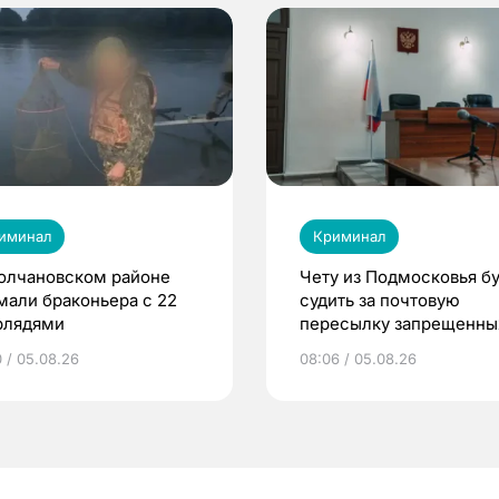
иминал
Криминал
олчановском районе
Чету из Подмосковья бу
мали браконьера с 22
судить за почтовую
рлядями
пересылку запрещенны
веществ в Томск
0 / 05.08.26
08:06 / 05.08.26