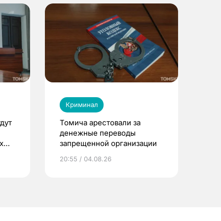
Криминал
дут
Томича арестовали за
денежные переводы
х
запрещенной организации
20:55 / 04.08.26