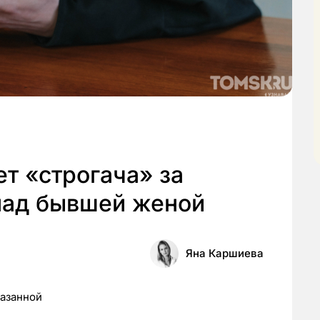
ет «строгача» за
над бывшей женой
Яна Каршиева
казанной