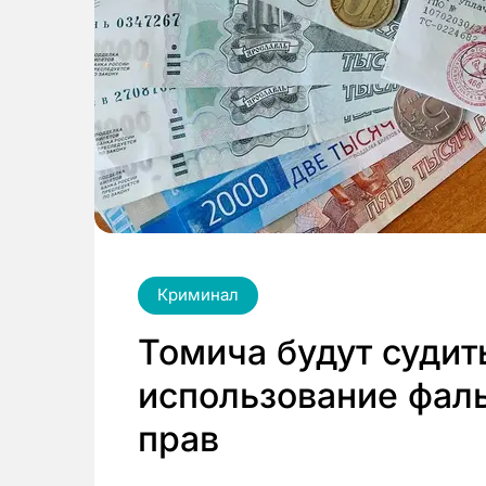
Криминал
Томича будут судить
использование фал
прав