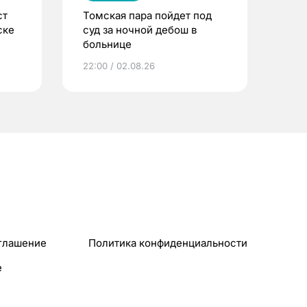
ст
Томская пара пойдет под
ске
суд за ночной дебош в
больнице
22:00 / 02.08.26
глашение
Политика конфиденциальности
e