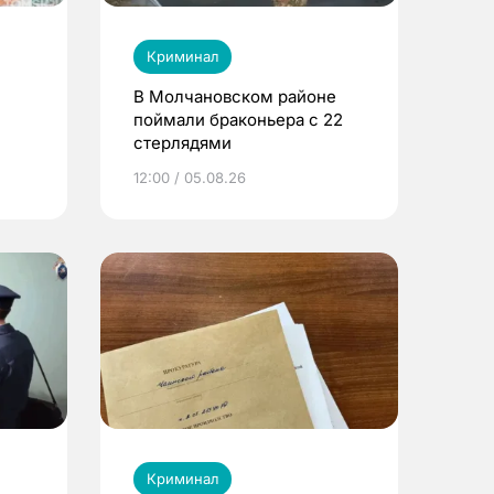
Криминал
В Молчановском районе
поймали браконьера с 22
стерлядями
ы
12:00 / 05.08.26
Криминал