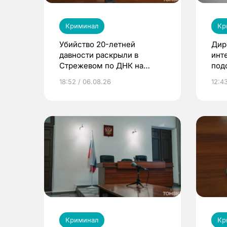
Криминал
Кр
Убийство 20-летней
Дир
давности раскрыли в
инт
Стрежевом по ДНК на
под
окурке
кли
18:52 / 06.08.26
12:4
Криминал
Кр