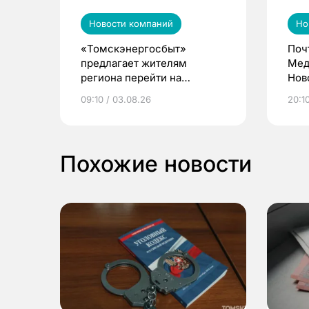
Новости компаний
Но
«Томскэнергосбыт»
Поч
предлагает жителям
Мед
региона перейти на
Нов
электронные квитанции и
про
09:10 / 03.08.26
20:10
выиграть призы
Похожие новости