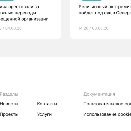
ича арестовали за
Религиозный экстреми
ежные переводы
пойдет под суд в Север
рещенной организации
5 / 04.08.26
14:26 / 03.08.26
Разделы
Документация
Новости
Контакты
Пользовательское со
Проекты
Услуги
Использование cooki