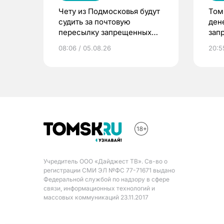
Чету из Подмосковья будут
Том
судить за почтовую
ден
пересылку запрещенных
зап
веществ в Томск
08:06 / 05.08.26
20:5
Учредитель ООО «Дайджест ТВ». Св-во о
регистрации СМИ ЭЛ №ФС 77-71671 выдано
Федеральной службой по надзору в сфере
связи, информационных технологий и
массовых коммуникаций 23.11.2017