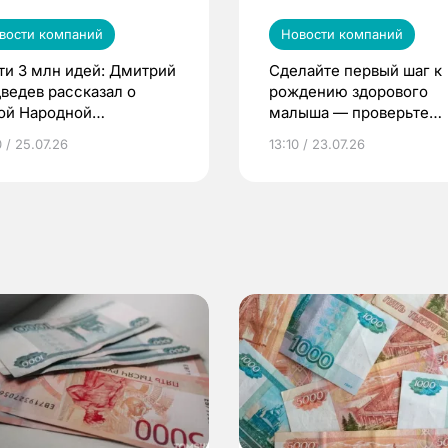
вости компаний
Новости компаний
ти 3 млн идей: Дмитрий
Сделайте первый шаг к
ведев рассказал о
рождению здорового
ой Народной
малыша — проверьте
грамме ЕР
репродуктивное здоров
 / 25.07.26
13:10 / 23.07.26
по ОМС!