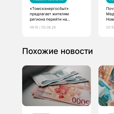
«Томскэнергосбыт»
Поч
предлагает жителям
Мед
региона перейти на
Нов
электронные квитанции и
про
09:10 / 03.08.26
20:10
выиграть призы
Похожие новости