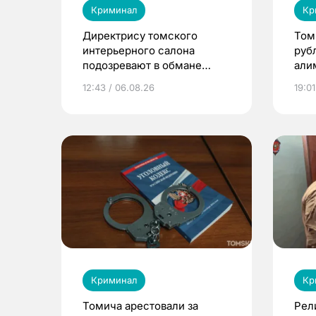
Криминал
Кр
Директрису томского
Том
интерьерного салона
руб
подозревают в обмане
али
клиентов на 4 млн рублей
при
12:43 / 06.08.26
19:01
Криминал
Кр
Томича арестовали за
Рел