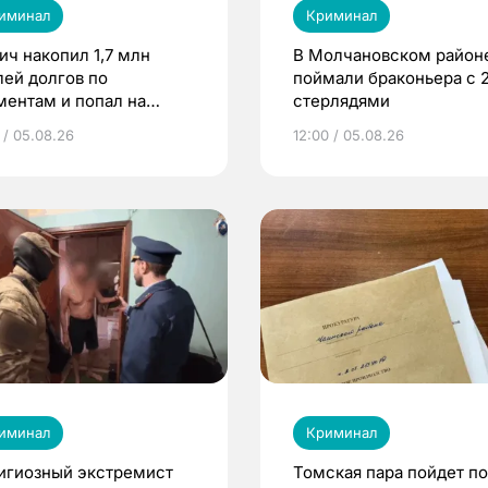
иминал
Криминал
ич накопил 1,7 млн
В Молчановском район
лей долгов по
поймали браконьера с 
ментам и попал на
стерлядями
нудительные работы
 / 05.08.26
12:00 / 05.08.26
иминал
Криминал
игиозный экстремист
Томская пара пойдет п