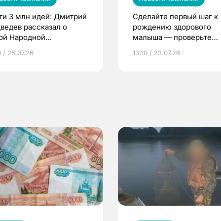
ти 3 млн идей: Дмитрий
Сделайте первый шаг к
ведев рассказал о
рождению здорового
ой Народной
малыша — проверьте
грамме ЕР
репродуктивное здоров
 / 25.07.26
13:10 / 23.07.26
по ОМС!