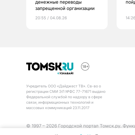
денежные переводы
пой
запрещенной организации
20:55 / 04.08.26
14:2
Учредитель ООО «Дайджест ТВ». Св-во о
регистрации СМИ ЭЛ №ФС 77-71671 выдано
Федеральной службой по надзору в сфере
связи, информационных технологий и
массовых коммуникаций 23.11.2017
© 1997 – 2026 Городской портал Томск.ру. Фун
Министерства цифрового развития, связи и ма