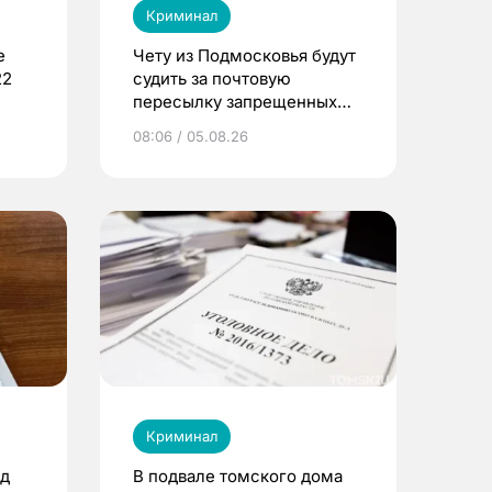
Криминал
е
Чету из Подмосковья будут
22
судить за почтовую
пересылку запрещенных
веществ в Томск
08:06 / 05.08.26
Криминал
од
В подвале томского дома