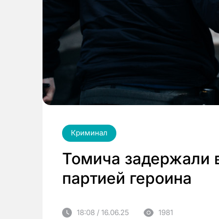
Криминал
Томича задержали в
партией героина
18:08 / 16.06.25
1981