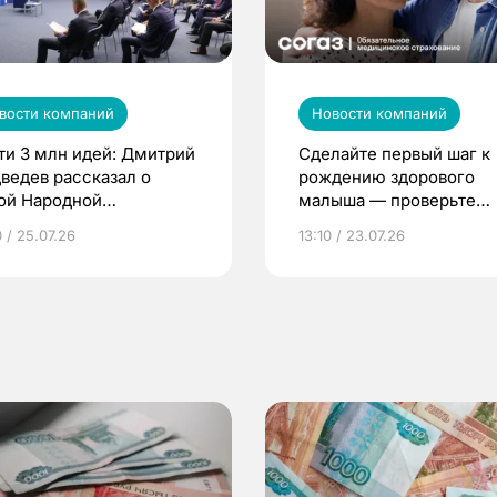
вости компаний
Новости компаний
ти 3 млн идей: Дмитрий
Сделайте первый шаг к
ведев рассказал о
рождению здорового
ой Народной
малыша — проверьте
грамме ЕР
репродуктивное здоров
 / 25.07.26
13:10 / 23.07.26
по ОМС!