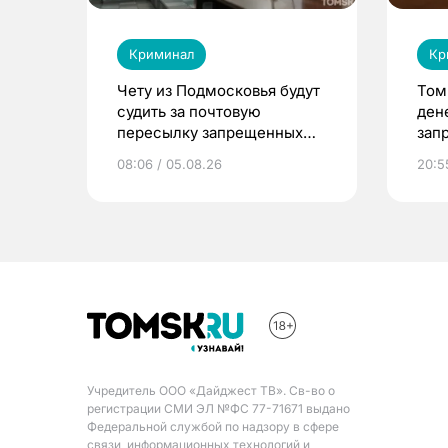
Криминал
Кр
Чету из Подмосковья будут
Том
судить за почтовую
ден
пересылку запрещенных
зап
веществ в Томск
08:06 / 05.08.26
20:5
Учредитель ООО «Дайджест ТВ». Св-во о
регистрации СМИ ЭЛ №ФС 77-71671 выдано
Федеральной службой по надзору в сфере
связи, информационных технологий и