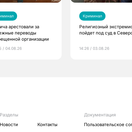
иминал
Криминал
ича арестовали за
Религиозный экстреми
ежные переводы
пойдет под суд в Север
рещенной организации
5 / 04.08.26
14:26 / 03.08.26
Разделы
Документация
Новости
Контакты
Пользовательское со