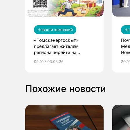
Новости компаний
Но
«Томскэнергосбыт»
Поч
предлагает жителям
Мед
региона перейти на
Нов
электронные квитанции и
про
09:10 / 03.08.26
20:10
выиграть призы
Похожие новости