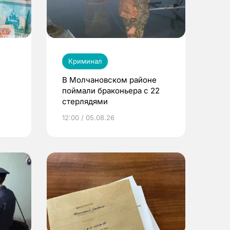
Криминал
В Молчановском районе
поймали браконьера с 22
стерлядями
ы
12:00 / 05.08.26