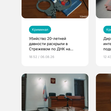
Криминал
Кр
Убийство 20-летней
Дир
давности раскрыли в
инт
Стрежевом по ДНК на
под
окурке
кли
18:52 / 06.08.26
12:4