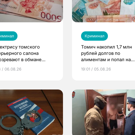
иминал
Криминал
ектрису томского
Томич накопил 1,7 млн
ерьерного салона
рублей долгов по
озревают в обмане
алиментам и попал на
ентов на 4 млн рублей
принудительные работ
3 / 06.08.26
19:01 / 05.08.26