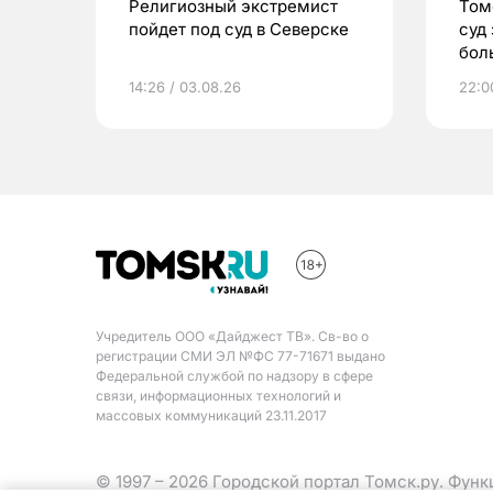
Религиозный экстремист
Том
пойдет под суд в Северске
суд
бол
14:26 / 03.08.26
22:0
Учредитель ООО «Дайджест ТВ». Св-во о
регистрации СМИ ЭЛ №ФС 77-71671 выдано
Федеральной службой по надзору в сфере
связи, информационных технологий и
массовых коммуникаций 23.11.2017
© 1997 – 2026 Городской портал Томск.ру. Фун