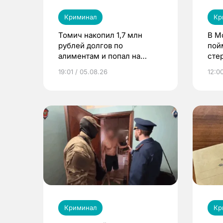
Криминал
Кр
Томич накопил 1,7 млн
В М
рублей долгов по
пой
алиментам и попал на
сте
принудительные работы
19:01 / 05.08.26
12:0
Криминал
Кр