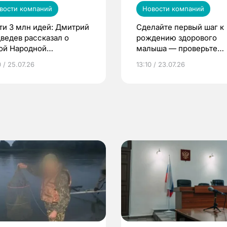
вости компаний
Новости компаний
ти 3 млн идей: Дмитрий
Сделайте первый шаг к
ведев рассказал о
рождению здорового
ой Народной
малыша — проверьте
грамме ЕР
репродуктивное здоров
 / 25.07.26
13:10 / 23.07.26
по ОМС!