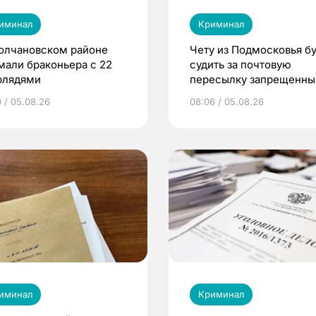
иминал
Криминал
олчановском районе
Чету из Подмосковья бу
мали браконьера с 22
судить за почтовую
рлядями
пересылку запрещенны
веществ в Томск
0 / 05.08.26
08:06 / 05.08.26
иминал
Криминал