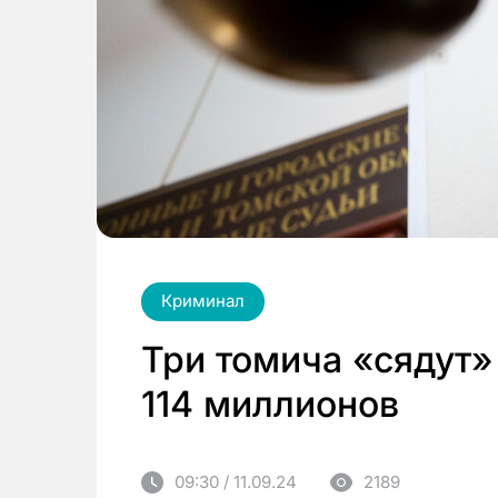
Криминал
Три томича «сядут»
114 миллионов
09:30 / 11.09.24
2189