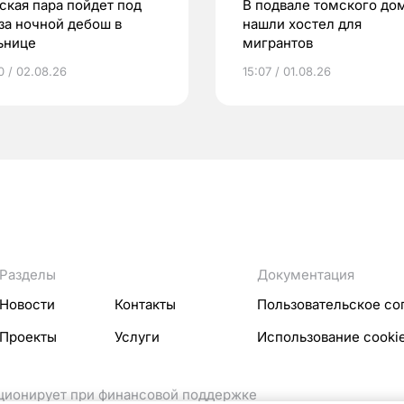
ская пара пойдет под
В подвале томского до
 за ночной дебош в
нашли хостел для
ьнице
мигрантов
0 / 02.08.26
15:07 / 01.08.26
Разделы
Документация
Новости
Контакты
Пользовательское со
Проекты
Услуги
Использование cooki
кционирует при финансовой поддержке