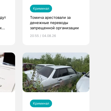
Криминал
дут
Томича арестовали за
денежные переводы
х
запрещенной организации
20:55 / 04.08.26
Криминал