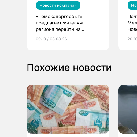
Новости компаний
Но
«Томскэнергосбыт»
Поч
предлагает жителям
Мед
региона перейти на
Нов
электронные квитанции и
про
09:10 / 03.08.26
20:10
выиграть призы
Похожие новости