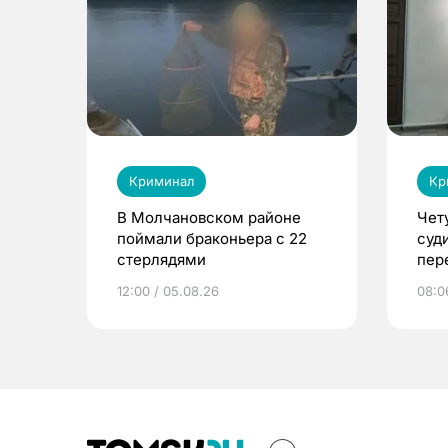
Криминал
Кр
В Молчановском районе
Чет
поймали браконьера с 22
суд
стерлядями
пер
вещ
12:00 / 05.08.26
08:0