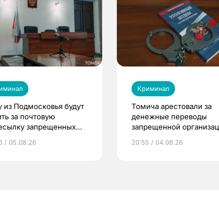
иминал
Криминал
у из Подмосковья будут
Томича арестовали за
ить за почтовую
денежные переводы
есылку запрещенных
запрещенной организа
еств в Томск
6 / 05.08.26
20:55 / 04.08.26