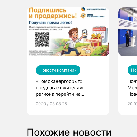
Новости компаний
Но
«Томскэнергосбыт»
Поч
предлагает жителям
Мед
региона перейти на
Нов
электронные квитанции и
про
09:10 / 03.08.26
20:10
выиграть призы
Похожие новости