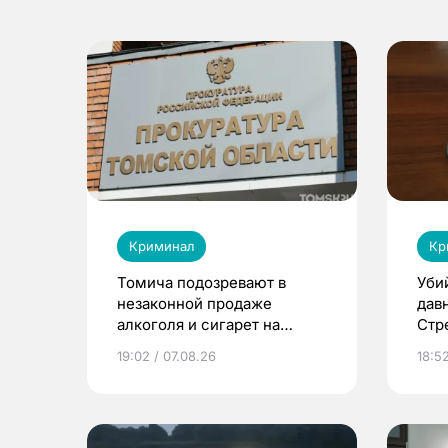
Криминал
Кр
Томича подозревают в
Уби
незаконной продаже
дав
алкоголя и сигарет на
Стр
сумму более 2,9 млн
оку
19:02 / 07.08.26
18:5
рублей