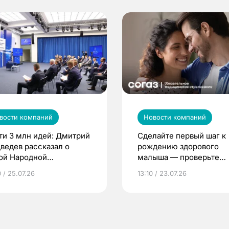
вости компаний
Новости компаний
ти 3 млн идей: Дмитрий
Сделайте первый шаг к
ведев рассказал о
рождению здорового
ой Народной
малыша — проверьте
грамме ЕР
репродуктивное здоров
 / 25.07.26
13:10 / 23.07.26
по ОМС!