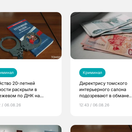
иминал
Криминал
йство 20-летней
Директрису томского
ности раскрыли в
интерьерного салона
ежевом по ДНК на
подозревают в обмане
рке
клиентов на 4 млн рубл
2 / 06.08.26
12:43 / 06.08.26