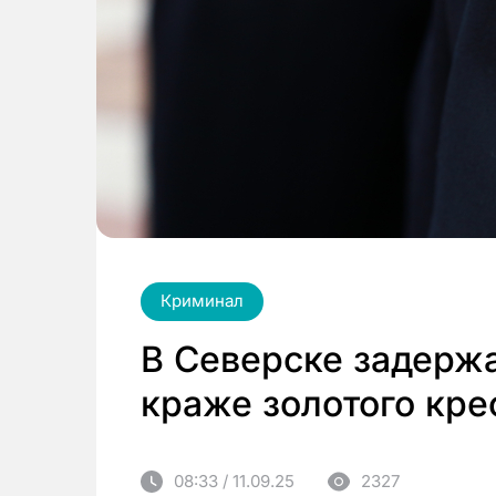
Криминал
В Северске задерж
краже золотого кре
08:33 / 11.09.25
2327