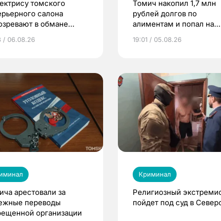
ектрису томского
Томич накопил 1,7 млн
ерьерного салона
рублей долгов по
озревают в обмане
алиментам и попал на
ентов на 4 млн рублей
принудительные работ
3 / 06.08.26
19:01 / 05.08.26
иминал
Криминал
ича арестовали за
Религиозный экстреми
ежные переводы
пойдет под суд в Север
рещенной организации