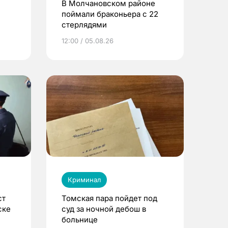
В Молчановском районе
поймали браконьера с 22
стерлядями
ы
12:00 / 05.08.26
Криминал
ст
Томская пара пойдет под
ске
суд за ночной дебош в
больнице