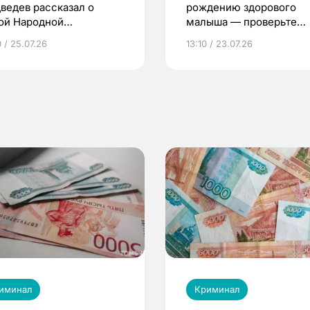
ведев рассказал о
рождению здорового
ой Народной
малыша — проверьте
грамме ЕР
репродуктивное здоров
 / 25.07.26
13:10 / 23.07.26
по ОМС!
иминал
Криминал