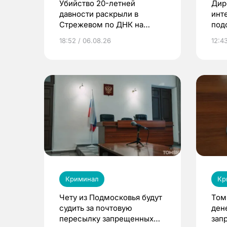
Убийство 20-летней
Дир
давности раскрыли в
инт
Стрежевом по ДНК на
под
окурке
кли
18:52 / 06.08.26
12:4
Криминал
Кр
Чету из Подмосковья будут
Том
судить за почтовую
ден
пересылку запрещенных
зап