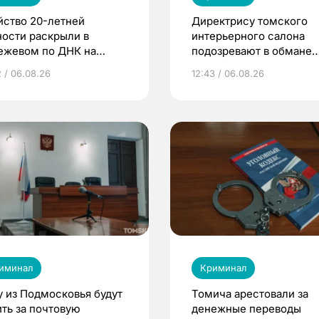
йство 20-летней
Директрису томского
ности раскрыли в
интерьерного салона
ежевом по ДНК на
подозревают в обмане
рке
клиентов на 4 млн рубл
2 / 06.08.26
12:43 / 06.08.26
иминал
Криминал
у из Подмосковья будут
Томича арестовали за
ить за почтовую
денежные переводы