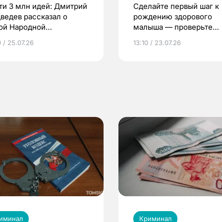
ти 3 млн идей: Дмитрий
Сделайте первый шаг к
ведев рассказал о
рождению здорового
ой Народной
малыша — проверьте
грамме ЕР
репродуктивное здоров
 / 25.07.26
13:10 / 23.07.26
по ОМС!
иминал
Криминал