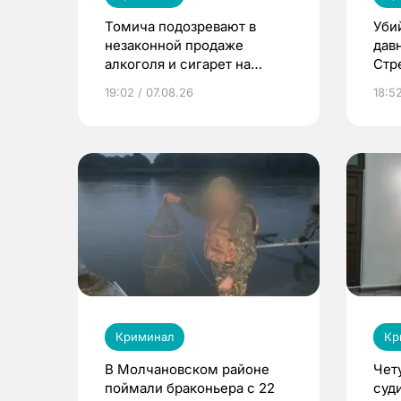
Томича подозревают в
Уби
незаконной продаже
дав
алкоголя и сигарет на
Стр
сумму более 2,9 млн
оку
19:02 / 07.08.26
18:5
рублей
Криминал
Кр
В Молчановском районе
Чет
поймали браконьера с 22
суд