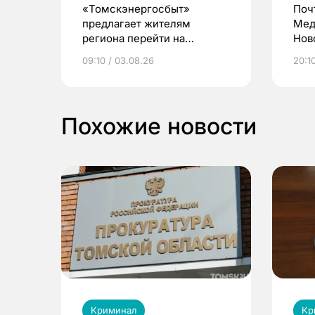
«Томскэнергосбыт»
Поч
предлагает жителям
Мед
региона перейти на
Нов
электронные квитанции и
про
09:10 / 03.08.26
20:10
выиграть призы
Похожие новости
Криминал
Кр