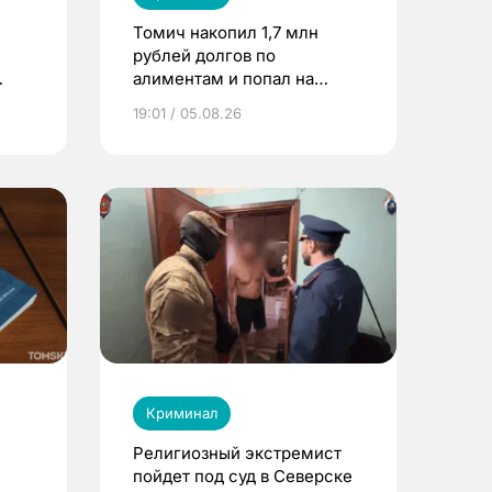
Томич накопил 1,7 млн
рублей долгов по
алиментам и попал на
ей
принудительные работы
19:01 / 05.08.26
Криминал
Религиозный экстремист
пойдет под суд в Северске