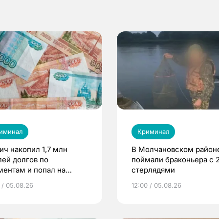
иминал
Криминал
ич накопил 1,7 млн
В Молчановском район
лей долгов по
поймали браконьера с 
ментам и попал на
стерлядями
нудительные работы
 / 05.08.26
12:00 / 05.08.26