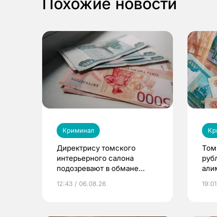
Похожие новости
Криминал
Кр
Директрису томского
Том
интерьерного салона
руб
подозревают в обмане
али
клиентов на 4 млн рублей
при
12:43 / 06.08.26
19:01