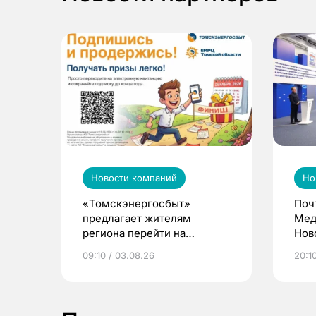
Новости компаний
Но
«Томскэнергосбыт»
Поч
предлагает жителям
Мед
региона перейти на
Нов
электронные квитанции и
про
09:10 / 03.08.26
20:10
выиграть призы