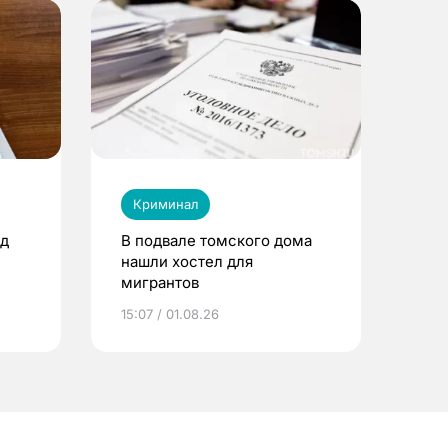
Криминал
од
В подвале томского дома
нашли хостел для
мигрантов
15:07 / 01.08.26