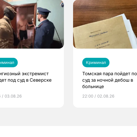
иминал
Криминал
игиозный экстремист
Томская пара пойдет п
дет под суд в Северске
суд за ночной дебош в
больнице
6 / 03.08.26
22:00 / 02.08.26