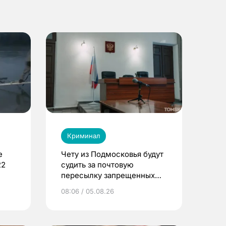
Криминал
е
Чету из Подмосковья будут
22
судить за почтовую
пересылку запрещенных
веществ в Томск
08:06 / 05.08.26