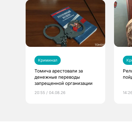
Криминал
Кр
Томича арестовали за
Рел
денежные переводы
пой
запрещенной организации
20:55 / 04.08.26
14:2