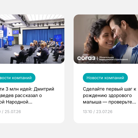
вости компаний
Новости компаний
ти 3 млн идей: Дмитрий
Сделайте первый шаг к
ведев рассказал о
рождению здорового
ой Народной
малыша — проверьте
грамме ЕР
репродуктивное здоров
 / 25.07.26
13:10 / 23.07.26
по ОМС!