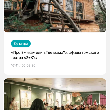
Культура
«Про Ежика» или «Где мама?»: афиша томского
театра «2+КУ»
16:41 / 06.08.26