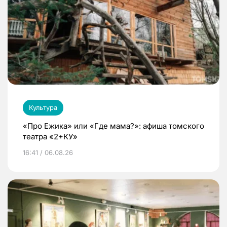
Культура
«Про Ежика» или «Где мама?»: афиша томского
театра «2+КУ»
16:41 / 06.08.26