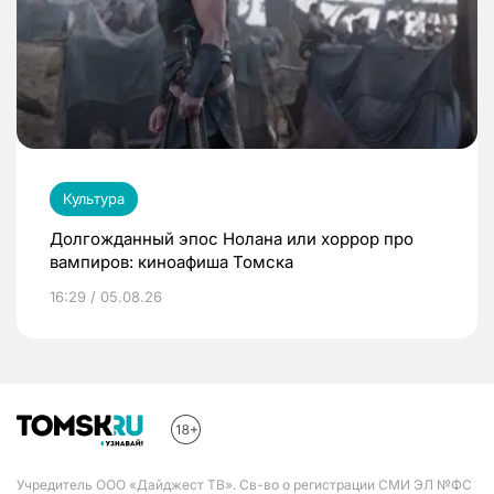
Культура
Долгожданный эпос Нолана или хоррор про
вампиров: киноафиша Томска
16:29 / 05.08.26
Учредитель ООО «Дайджест ТВ». Св-во о регистрации СМИ ЭЛ №ФС