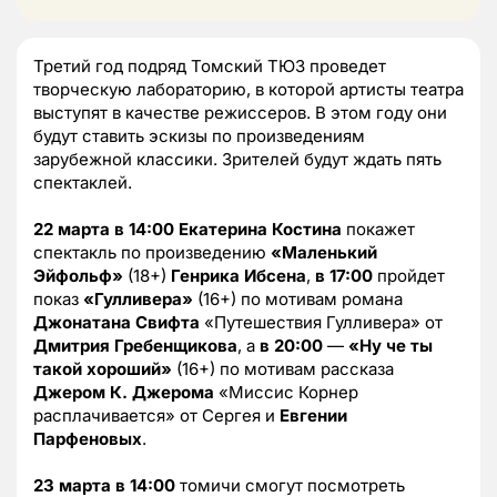
Третий год подряд Томский ТЮЗ проведет
творческую лабораторию, в которой артисты театра
выступят в качестве режиссеров. В этом году они
будут ставить эскизы по произведениям
зарубежной классики. Зрителей будут ждать пять
спектаклей.
22 марта в 14:00
Екатерина Костина
покажет
спектакль по произведению
«Маленький
Эйфольф»
(18+)
Генрика Ибсена
,
в 17:00
пройдет
показ
«Гулливера»
(16+) по мотивам романа
Джонатана Свифта
«Путешествия Гулливера» от
Дмитрия Гребенщикова
, а
в 20:00
—
«Ну че ты
такой хороший»
(16+) по мотивам рассказа
Джером К. Джерома
«Миссис Корнер
расплачивается» от Сергея и
Евгении
Парфеновых
.
23 марта в 14:00
томичи смогут посмотреть