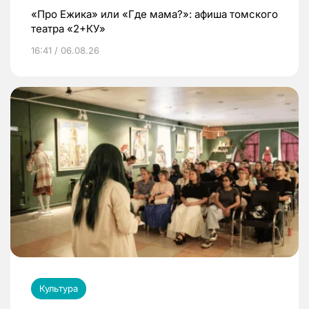
«Про Ежика» или «Где мама?»: афиша томского
театра «2+КУ»
16:41 / 06.08.26
Культура