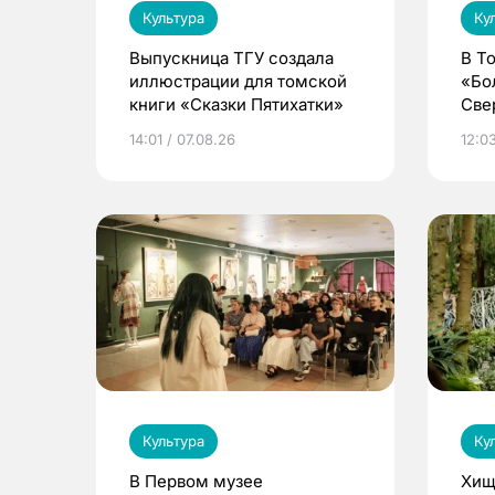
Культура
Ку
Выпускница ТГУ создала
В Т
иллюстрации для томской
«Бо
книги «Сказки Пятихатки»
Све
ака
14:01 / 07.08.26
12:03
дра
Культура
Ку
В Первом музее
Хищ