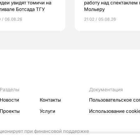
идеи увидят томичи на
работу над спектаклем 
тивале Ботсада ТГУ
Мольеру
0 / 06.08.26
21:02 / 05.08.26
Разделы
Документация
Новости
Контакты
Пользовательское со
Проекты
Услуги
Использование cooki
кционирует при финансовой поддержке
ссовых коммуникаций Российской Федерации.