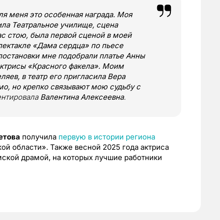
ля меня это особенная награда. Моя
ила Театральное училище, сцена
ас стою, была первой сценой в моей
спектакле «Дама сердца» по пьесе
 постановки мне подобрали платье Анны
актрисы «Красного факела». Моим
яев, в театр его пригласила Вера
мо, но крепко связывают мою судьбу с
ентировала
Валентина Алексеевна
.
етова
получила
первую в истории региона
ой области». Также весной 2025 года актриса
мской драмой, на которых лучшие работники