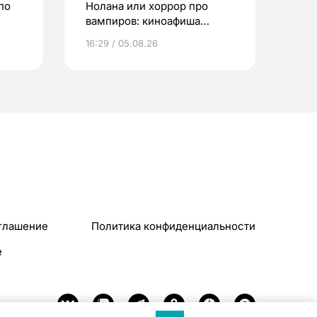
по
Нолана или хоррор про
вампиров: киноафиша
Томска
16:29 / 05.08.26
глашение
Политика конфиденциальности
e