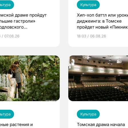
льтура
Культура
омской драме пройдут
Хип-хоп баттл или урок
льшие гастроли»
диджеинга: в Томске
рдловского
пройдет новый «Пикник
демического театра
Кафедры»
 / 07.08.26
18:03 / 06.08.26
мы
льтура
Культура
ные растения и
Томская драма начала