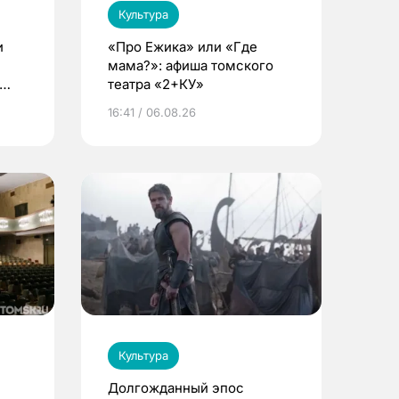
Культура
и
«Про Ежика» или «Где
мама?»: афиша томского
театра «2+КУ»
16:41 / 06.08.26
Культура
Долгожданный эпос