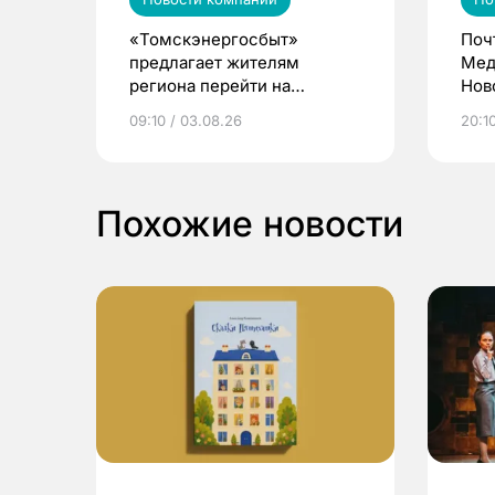
«Томскэнергосбыт»
Поч
предлагает жителям
Мед
региона перейти на
Нов
электронные квитанции и
про
09:10 / 03.08.26
20:10
выиграть призы
Похожие новости