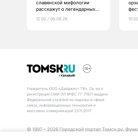
славянской мифологии
орх
расскажут о легендарных
фес
птицах и загробном мире
12:02 / 06.08.26
10:0
Учредитель ООО «Дайджест ТВ». Св-во о
регистрации СМИ ЭЛ №ФС 77-71671 выдано
Федеральной службой по надзору в сфере
связи, информационных технологий и
массовых коммуникаций 23.11.2017
© 1997 – 2026 Городской портал Томск.ру. Фун
Министерства цифрового развития, связи и ма