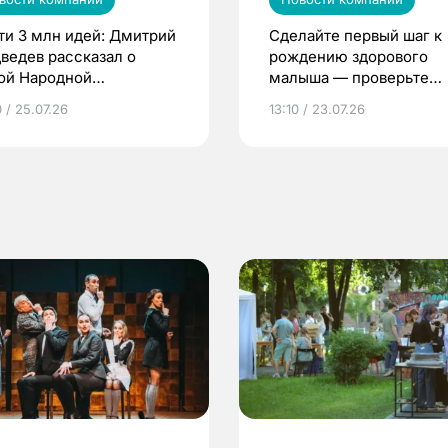
ти 3 млн идей: Дмитрий
Сделайте первый шаг к
ведев рассказал о
рождению здорового
ой Народной
малыша — проверьте
грамме ЕР
репродуктивное здоров
 / 25.07.26
13:10 / 23.07.26
по ОМС!