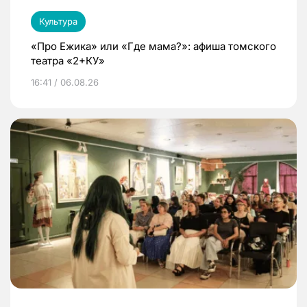
Культура
«Про Ежика» или «Где мама?»: афиша томского
театра «2+КУ»
16:41 / 06.08.26