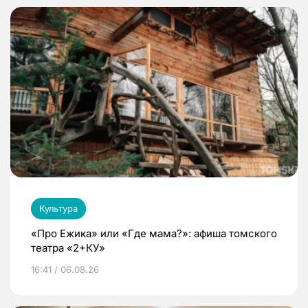
Культура
«Про Ежика» или «Где мама?»: афиша томского
театра «2+КУ»
16:41 / 06.08.26