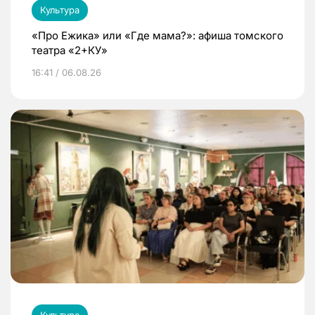
Культура
«Про Ежика» или «Где мама?»: афиша томского
театра «2+КУ»
16:41 / 06.08.26