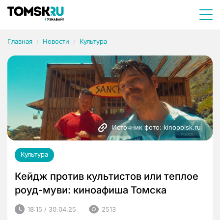
Главная
Новости
Культура
Источник фото: kinopoisk.ru
Культура
Кейдж против культистов или теплое
роуд-муви: киноафиша Томска
18:15 / 30.04.25
2513