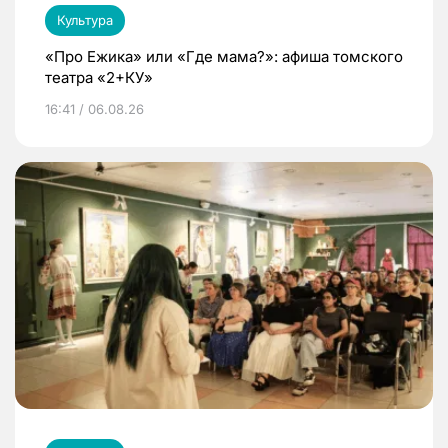
Культура
«Про Ежика» или «Где мама?»: афиша томского
театра «2+КУ»
16:41 / 06.08.26