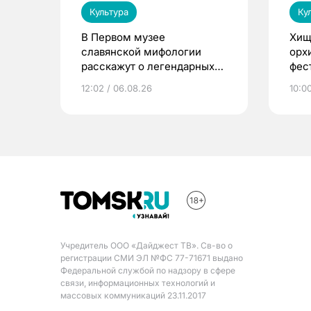
Культура
Ку
В Первом музее
Хищ
славянской мифологии
орх
расскажут о легендарных
фес
птицах и загробном мире
12:02 / 06.08.26
10:0
Учредитель ООО «Дайджест ТВ». Св-во о
регистрации СМИ ЭЛ №ФС 77-71671 выдано
Федеральной службой по надзору в сфере
связи, информационных технологий и
массовых коммуникаций 23.11.2017