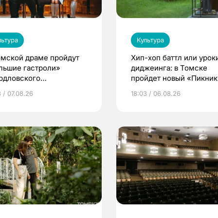
льтура
Культура
омской драме пройдут
Хип-хоп баттл или урок
льшие гастроли»
диджеинга: в Томске
рдловского
пройдет новый «Пикник
демического театра
Кафедры»
 / 07.08.26
18:03 / 06.08.26
мы