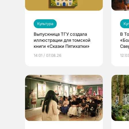
Культура
Ку
Выпускница ТГУ создала
В Т
иллюстрации для томской
«Бо
книги «Сказки Пятихатки»
Све
ака
14:01 / 07.08.26
12:03
дра