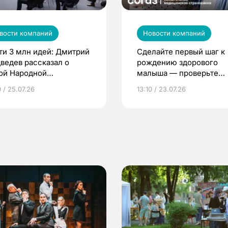
вости компаний
Новости компаний
ти 3 млн идей: Дмитрий
Сделайте первый шаг к
ведев рассказал о
рождению здорового
ой Народной
малыша — проверьте
грамме ЕР
репродуктивное здоров
 / 25.07.26
13:10 / 23.07.26
по ОМС!