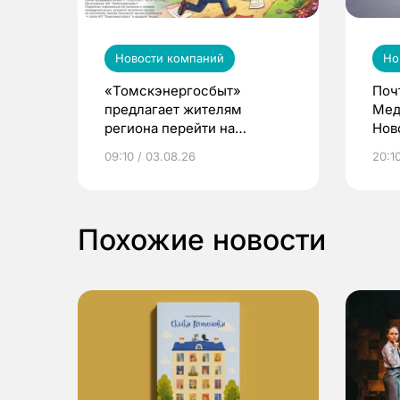
Новости компаний
Но
«Томскэнергосбыт»
Поч
предлагает жителям
Мед
региона перейти на
Нов
электронные квитанции и
про
09:10 / 03.08.26
20:10
выиграть призы
Похожие новости