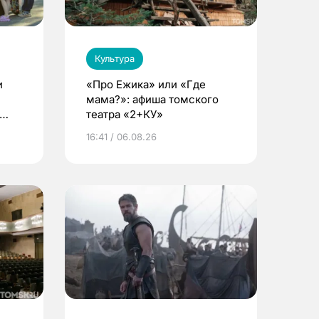
Культура
и
«Про Ежика» или «Где
мама?»: афиша томского
театра «2+КУ»
16:41 / 06.08.26