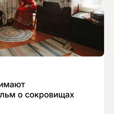
нимают
льм о сокровищах