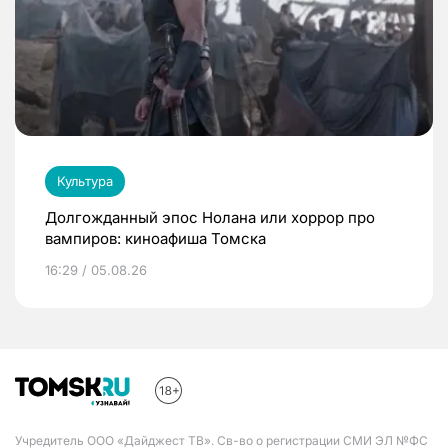
Культура
Долгожданный эпос Нолана или хоррор про
вампиров: киноафиша Томска
16:29 / 05.08.26
Учредитель ООО «Дайджест ТВ». Св-во о регистрации СМИ ЭЛ №ФС