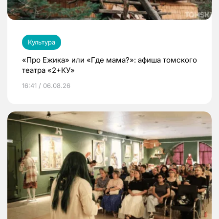
Культура
«Про Ежика» или «Где мама?»: афиша томского
театра «2+КУ»
16:41 / 06.08.26