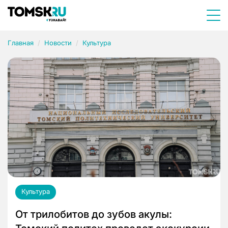
Главная
Новости
Культура
Культура
От трилобитов до зубов акулы: