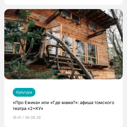
Культура
«Про Ежика» или «Где мама?»: афиша томского
театра «2+КУ»
16:41 / 06.08.26