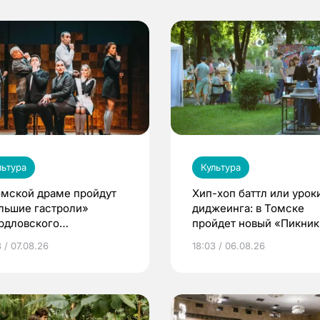
льтура
Культура
омской драме пройдут
Хип-хоп баттл или урок
льшие гастроли»
диджеинга: в Томске
рдловского
пройдет новый «Пикник
демического театра
Кафедры»
 / 07.08.26
18:03 / 06.08.26
мы