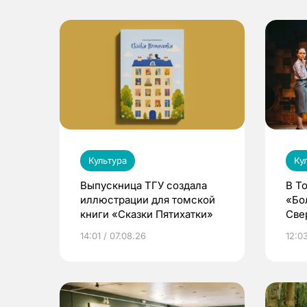
Культура
Ку
Выпускница ТГУ создала
В Т
иллюстрации для томской
«Бо
книги «Сказки Пятихатки»
Све
ака
14:01 / 07.08.26
12:03
дра