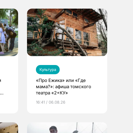
Культура
и
«Про Ежика» или «Где
мама?»: афиша томского
театра «2+КУ»
16:41 / 06.08.26