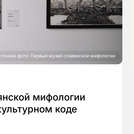
сточник фото: Первый музей славянской мифологии
янской мифологии
культурном коде