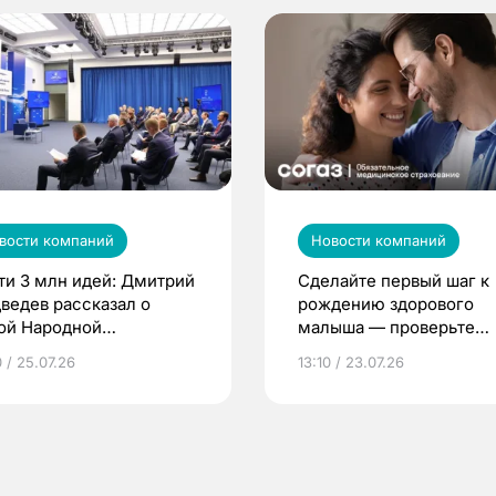
вости компаний
Новости компаний
ти 3 млн идей: Дмитрий
Сделайте первый шаг к
ведев рассказал о
рождению здорового
ой Народной
малыша — проверьте
грамме ЕР
репродуктивное здоров
 / 25.07.26
13:10 / 23.07.26
по ОМС!