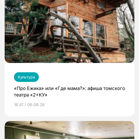
Культура
«Про Ежика» или «Где мама?»: афиша томского
театра «2+КУ»
16:41 / 06.08.26