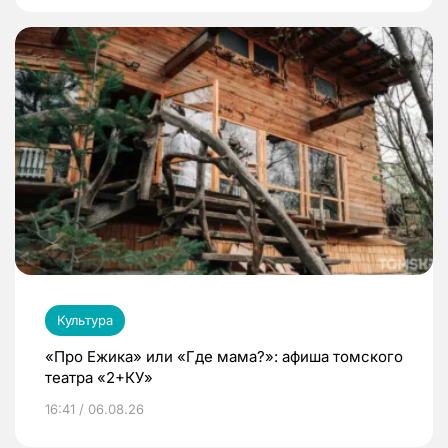
Культура
«Про Ежика» или «Где мама?»: афиша томского
театра «2+КУ»
16:41 / 06.08.26