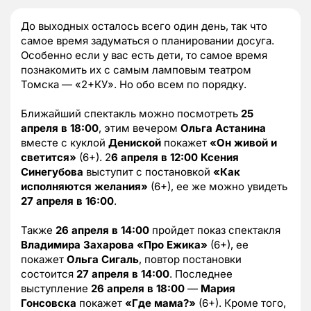
До выходных осталось всего один день, так что
самое время задуматься о планировании досуга.
Особенно если у вас есть дети, то самое время
познакомить их с самым ламповым театром
Томска — «2+КУ». Но обо всем по порядку.
Ближайший спектакль можно посмотреть
25
апреля в 18:00
, этим вечером
Ольга Астанина
вместе с куклой
Дениской
покажет
«Он живой и
светится»
(6+). 2
6 апреля в 12:00
Ксения
Синегубова
выступит с постановкой
«Как
исполняются желания»
(6+), ее же можно увидеть
27 апреля в 16:00
.
Также
26 апреля в 14:00
пройдет показ спектакля
Владимира Захарова
«Про Ежика»
(6+), ее
покажет
Ольга Сигаль
, повтор постановки
состоится
27 апреля в 14:00
. Последнее
выступление
26 апреля в 18:00
—
Мария
Гонсовска
покажет
«Где мама?»
(6+). Кроме того,