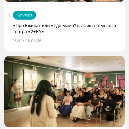
Культура
«Про Ежика» или «Где мама?»: афиша томского
театра «2+КУ»
16:41 / 06.08.26