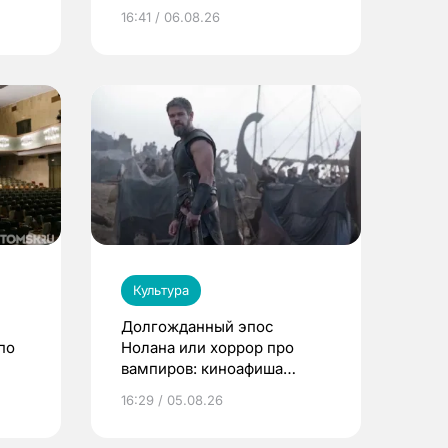
16:41 / 06.08.26
Культура
Долгожданный эпос
по
Нолана или хоррор про
вампиров: киноафиша
Томска
16:29 / 05.08.26