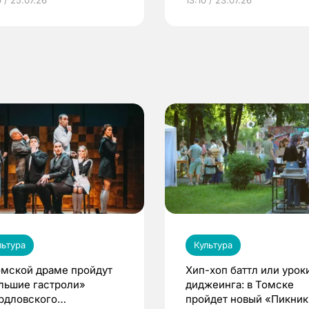
по ОМС!
льтура
Культура
омской драме пройдут
Хип-хоп баттл или урок
льшие гастроли»
диджеинга: в Томске
рдловского
пройдет новый «Пикник