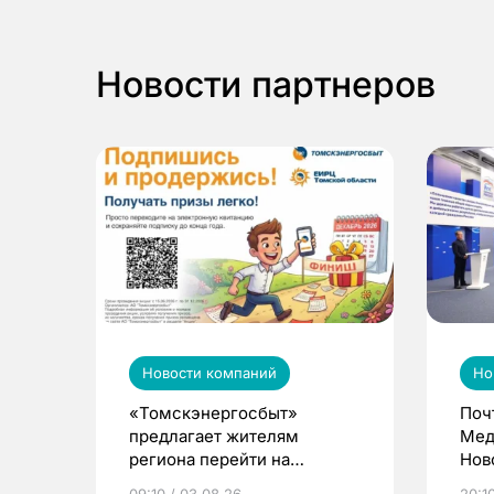
Новости партнеров
Новости компаний
Но
«Томскэнергосбыт»
Поч
предлагает жителям
Мед
региона перейти на
Нов
электронные квитанции и
про
09:10 / 03.08.26
20:10