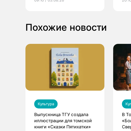
выиграть призы
Похожие новости
Культура
Ку
Выпускница ТГУ создала
В Т
иллюстрации для томской
«Бо
книги «Сказки Пятихатки»
Све