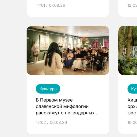
ака
14:01 / 07.08.26
12:03
дра
Культура
Ку
В Первом музее
Хищ
славянской мифологии
орх
расскажут о легендарных
фес
птицах и загробном мире
12:02 / 06.08.26
10:0