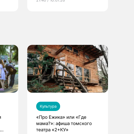
Культура
и
«Про Ежика» или «Где
мама?»: афиша томского
театра «2+КУ»