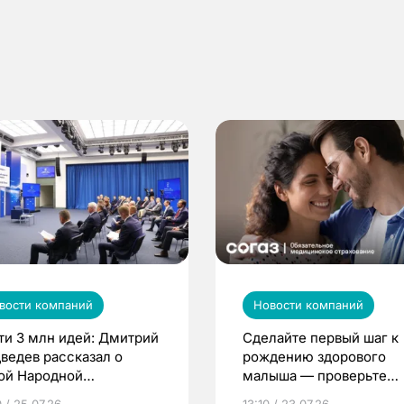
вости компаний
Новости компаний
ти 3 млн идей: Дмитрий
Сделайте первый шаг к
ведев рассказал о
рождению здорового
ой Народной
малыша — проверьте
грамме ЕР
репродуктивное здоров
 / 25.07.26
13:10 / 23.07.26