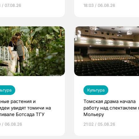
демического театра
Кафедры»
 / 07.08.26
18:03 / 06.08.26
мы
льтура
Культура
ные растения и
Томская драма начала
идеи увидят томичи на
работу над спектаклем 
тивале Ботсада ТГУ
Мольеру
0 / 06.08.26
21:02 / 05.08.26