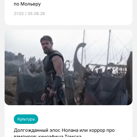
по Мольеру
21:02 / 05.08.26
Культура
Долгожданный эпос Нолана или хоррор про
вампиров: киноафиша Томска