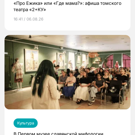
«Про Ежика» или «Где мама?»: афиша томского
театра «2+КУ»
16:41 / 06.08.26
Культура
В Первом музее славянской мифологии