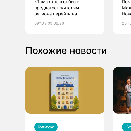
«Томскэнергосбыт»
Поч
предлагает жителям
Мед
региона перейти на
Нов
электронные квитанции и
про
09:10 / 03.08.26
20:10
выиграть призы
Похожие новости
Культура
Ку