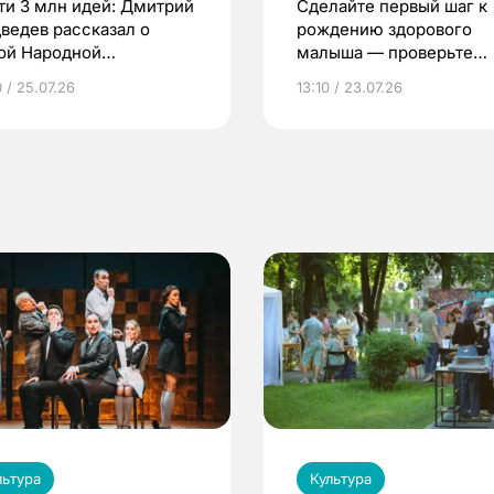
ти 3 млн идей: Дмитрий
Сделайте первый шаг к
ведев рассказал о
рождению здорового
ой Народной
малыша — проверьте
грамме ЕР
репродуктивное здоров
 / 25.07.26
13:10 / 23.07.26
по ОМС!
льтура
Культура