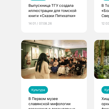
Выпускница ТГУ создала
В Т
иллюстрации для томской
«Бо
книги «Сказки Пятихатки»
Све
ака
14:01 / 07.08.26
12:03
дра
Культура
Ку
В Первом музее
Хищ
славянской мифологии
орх
расскажут о легендарных
фес