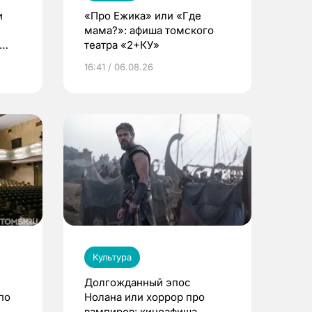
и
«Про Ежика» или «Где
мама?»: афиша томского
театра «2+КУ»
16:41 / 06.08.26
Культура
Долгожданный эпос
по
Нолана или хоррор про
вампиров: киноафиша