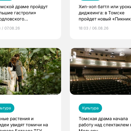
омской драме пройдут
Хип-хоп баттл или урок
льшие гастроли»
диджеинга: в Томске
рдловского
пройдет новый «Пикник
демического театра
Кафедры»
 / 07.08.26
18:03 / 06.08.26
мы
льтура
Культура
ные растения и
Томская драма начала
идеи увидят томичи на
работу над спектаклем 
тивале Ботсада ТГУ
Мольеру