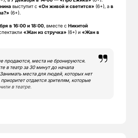
анина
выступит с
«Он живой и светится»
(6+), а
в
ма?»
(6+).
бря в 16:00 и 18:00
, вместе с
Никитой
спектакли
«Жан из стручка»
(6+) и
«Жан в
не продаются, места не бронируются.
е в театр за 30 минут до начала
. Занимать места для людей, которых нет
, приоритет отдается зрителям, которые
нили в театре.