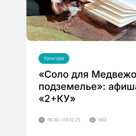
Культура
«Соло для Медвежо
подземелье»: афиша
«2+КУ»
16:30 / 04.12.25
902