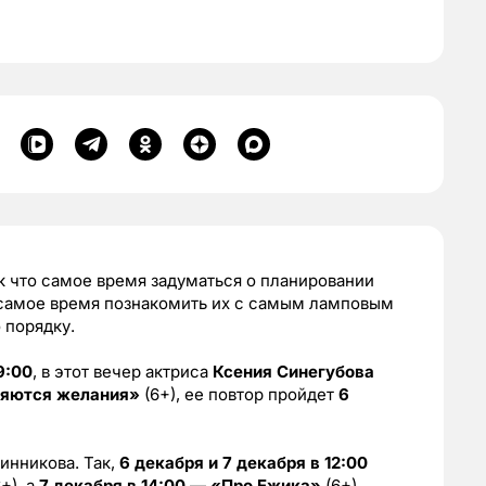
к что самое время задуматься о планировании
то самое время познакомить их с самым ламповым
 порядку.
9:00
, в этот вечер актриса
Ксения Синегубова
няются желания»
(6+), ее повтор пройдет
6
инникова. Так,
6 декабря и 7 декабря в 12:00
+), а
7 декабря в 14:00
—
«Про Ежика»
(6+).