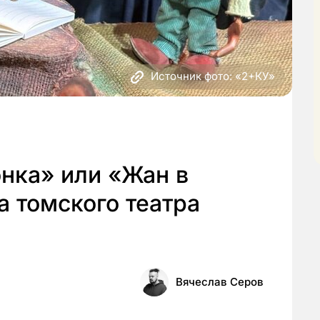
Источник фото: «2+КУ»
нка» или «Жан в
 томского театра
Вячеслав Серов