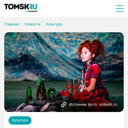
Главная
Новости
Культура
Источник фото: smteatr.ru
Культура